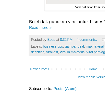
Viral definition from Go
Boleh tak gunakan viral untuk bisnes
Read more »
Posted by
Boss
at
8:32 PM
4 comments:
Labels:
business tips
,
gambar viral
,
makna viral
definition
,
viral gst
,
viral in malaysia
,
viral pernia
Newer Posts
Home
View mobile versi
Subscribe to:
Posts (Atom)