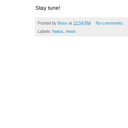
Stay tune!
Posted by
Boss
at
12:54 PM
No comments:
Labels:
hiatus
,
news