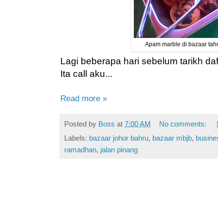
Apam marble di bazaar tah
Lagi beberapa hari sebelum tarikh daft
Ita call aku...
Read more »
Posted by
Boss
at
7:00 AM
No comments:
Labels:
bazaar johor bahru
,
bazaar mbjb
,
busine
ramadhan
,
jalan pinang