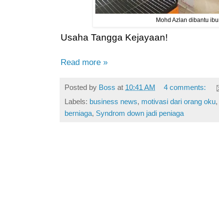
Mohd Azlan dibantu ibu
Usaha Tangga Kejayaan!
Read more »
Posted by
Boss
at
10:41 AM
4 comments:
Labels:
business news
,
motivasi dari orang oku
berniaga
,
Syndrom down jadi peniaga