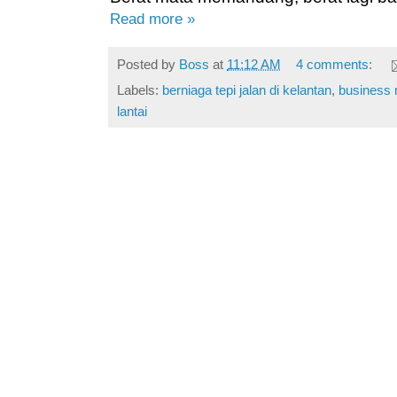
Read more »
Posted by
Boss
at
11:12 AM
4 comments:
Labels:
berniaga tepi jalan di kelantan
,
business
lantai