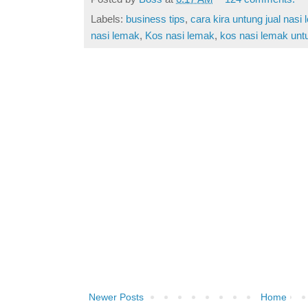
Labels:
business tips
,
cara kira untung jual nasi
nasi lemak
,
Kos nasi lemak
,
kos nasi lemak untu
Newer Posts
Home