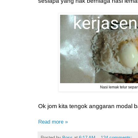
sesiapa yang nak berniaga nasi lemak 
Nasi lemak telur separ
Ok jom kita tengok anggaran modal 
Read more »
Posted by
Boss
at
6:17 AM
124 comments: