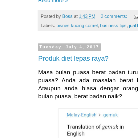
Read more »
Posted by
Boss
at
1:43 PM
2 comments:
Labels:
bisnes kucing comel
,
business tips
,
jual
Tuesday, July 4, 2017
Produk diet lepas raya?
Masa bulan puasa berat badan turun
puasa? Anda ada masalah berat b
Ataupun anda biasa dengar orang
bulan puasa, berat badan naik?