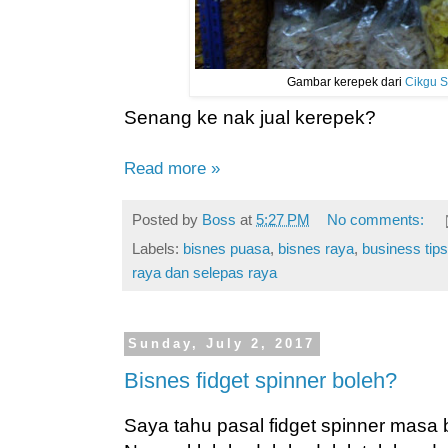
Gambar kerepek dari
Cikgu 
Senang ke nak jual kerepek?
Read more »
Posted by
Boss
at
5:27 PM
No comments:
Labels:
bisnes puasa
,
bisnes raya
,
business tips
raya dan selepas raya
Sunday, July 2, 2017
Bisnes fidget spinner boleh?
Saya tahu pasal fidget spinner masa 