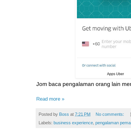
Apps Uber
Jom baca pengalaman orang lain me
Read more »
Posted by
Boss
at
7:21 PM
No comments:
Labels:
business experience
,
pengalaman peman