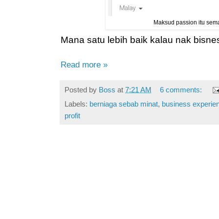
Maksud passion itu sem
Mana satu lebih baik kalau nak bisne
Read more »
Posted by
Boss
at
7:21 AM
6 comments:
Labels:
berniaga sebab minat
,
business experie
profit