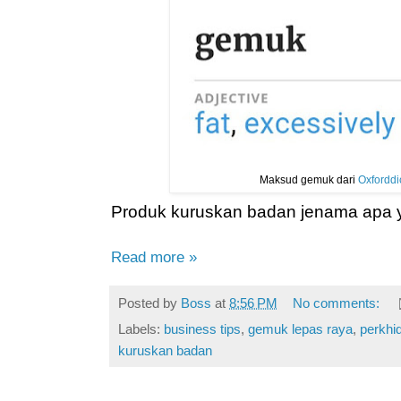
Maksud gemuk dari
Oxforddi
Produk kuruskan badan jenama apa 
Read more »
Posted by
Boss
at
8:56 PM
No comments:
Labels:
business tips
,
gemuk lepas raya
,
perkhi
kuruskan badan