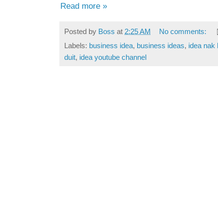
Read more »
Posted by
Boss
at
2:25 AM
No comments:
Labels:
business idea
,
business ideas
,
idea nak 
duit
,
idea youtube channel