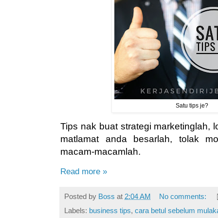
Satu tips je?
Tips nak buat strategi marketinglah, l
matlamat anda besarlah, tolak mo
macam-macamlah.
Read more »
Posted by
Boss
at
2:04 AM
No comments:
Labels:
business tips
,
cara betul sebelum mulak