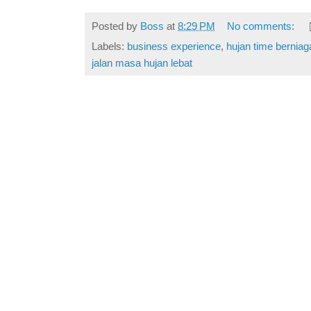
Posted by
Boss
at
8:29 PM
No comments:
Labels:
business experience
,
hujan time berniag
jalan masa hujan lebat