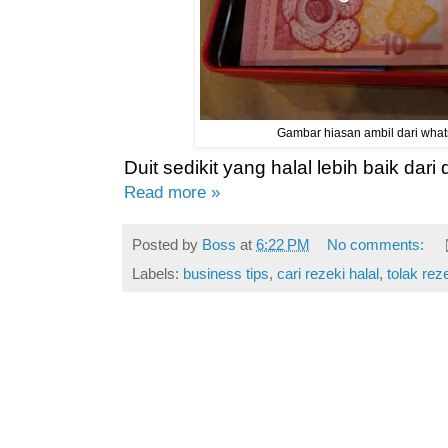
Gambar hiasan ambil dari what
Duit sedikit yang halal lebih baik dar
Read more »
Posted by
Boss
at
6:22 PM
No comments:
Labels:
business tips
,
cari rezeki halal
,
tolak rez