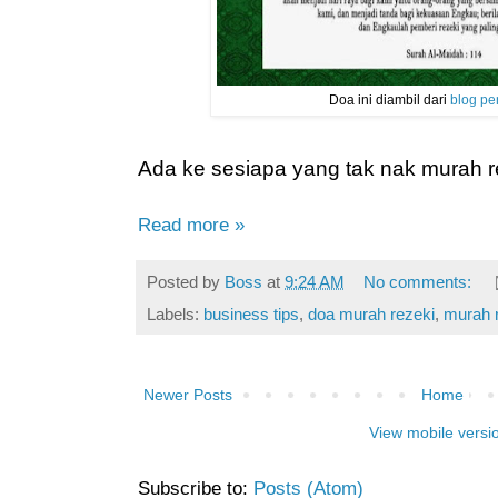
Doa ini diambil dari
blog pe
Ada ke sesiapa yang tak nak murah r
Read more »
Posted by
Boss
at
9:24 AM
No comments:
Labels:
business tips
,
doa murah rezeki
,
murah 
Newer Posts
Home
View mobile versi
Subscribe to:
Posts (Atom)