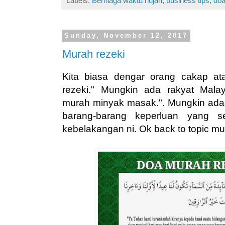
Labels:
Berniaga waktu hujan
,
business tips
,
doa
Sunday, November 12, 2017
Murah rezeki
Kita biasa dengar orang cakap a
rezeki." Mungkin ada rakyat Mal
murah minyak masak.". Mungkin ada
barang-barang keperluan yang s
kebelakangan ni. Ok back to topic mu