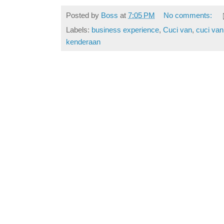
Posted by
Boss
at
7:05 PM
No comments:
Labels:
business experience
,
Cuci van
,
cuci va
kenderaan