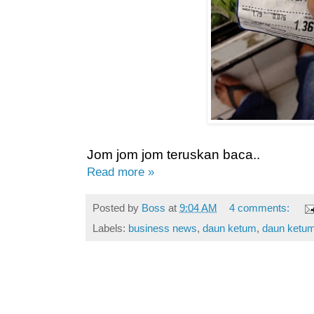
Jom jom jom teruskan baca..
Read more »
Posted by
Boss
at
9:04 AM
4 comments:
Labels:
business news
,
daun ketum
,
daun ketu