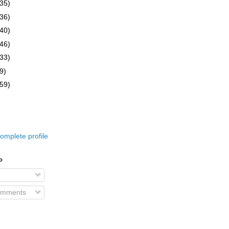
(35)
(36)
(40)
(46)
(33)
9)
(59)
omplete profile
o
omments