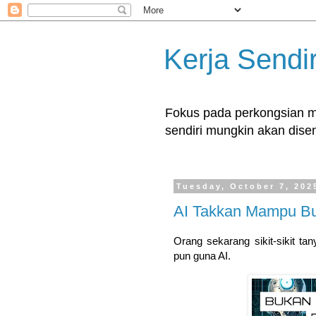
Kerja Sendir
Fokus pada perkongsian ma
sendiri mungkin akan disent
Tuesday, October 7, 202
AI Takkan Mampu Bua
Orang sekarang sikit-sikit tan
pun guna AI.