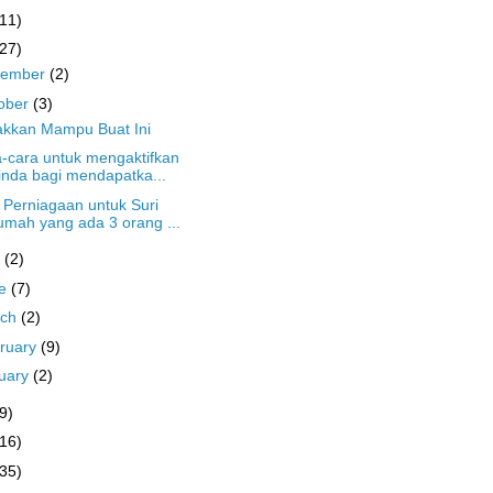
(11)
(27)
cember
(2)
ober
(3)
akkan Mampu Buat Ini
-cara untuk mengaktifkan
nda bagi mendapatka...
 Perniagaan untuk Suri
mah yang ada 3 orang ...
y
(2)
ne
(7)
rch
(2)
ruary
(9)
uary
(2)
9)
(16)
(35)