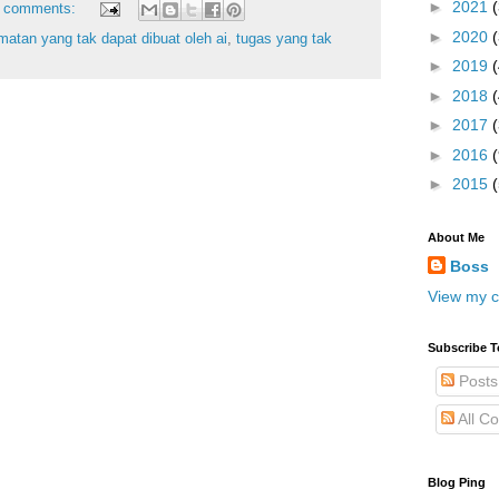
►
2021
 comments:
►
2020
matan yang tak dapat dibuat oleh ai
,
tugas yang tak
►
2019
►
2018
►
2017
►
2016
(
►
2015
About Me
Boss
View my c
Subscribe T
Posts
All C
Blog Ping