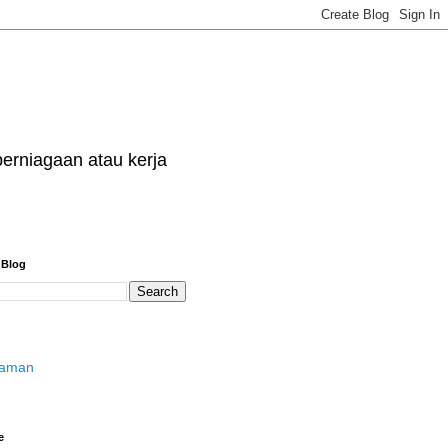
erniagaan atau kerja
 Blog
laman
e