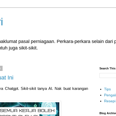
i
klumat pasal perniagaan. Perkara-perkara selain dari p
uh juga sikit-sikit.
5
Search This
t Ini
ya Chatgpt. Sikit-sikit tanya AI. Nak buat karangan
Tips
Penga
Resepi
Blog Archiv