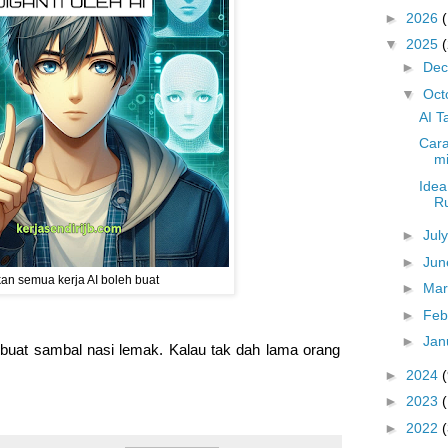
►
2026
▼
2025
►
De
▼
Oct
AI T
Cara
mi
Idea
Ru
►
Jul
►
Ju
an semua kerja AI boleh buat
►
Ma
►
Feb
►
Jan
 buat sambal nasi lemak. Kalau tak dah lama orang
►
2024
(
►
2023
►
2022