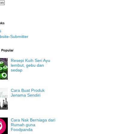
nks
s
bsite-Submitter
g Popular
Resepi Kuih Seri Ayu
lembut, gebu dan
sedap
Cara Buat Produk
Jenama Sendiri
Cara Nak Berniaga dari
Rumah guna
Foodpanda