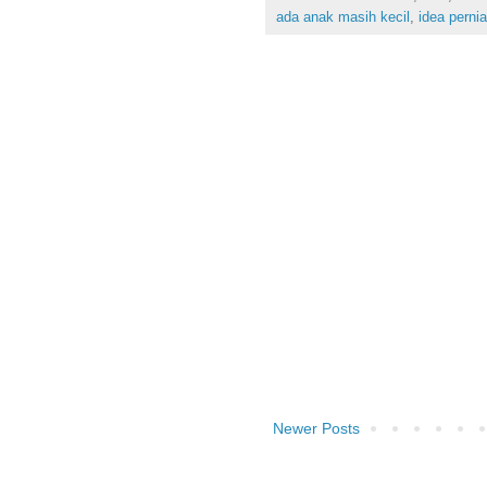
ada anak masih kecil
,
idea perni
Newer Posts