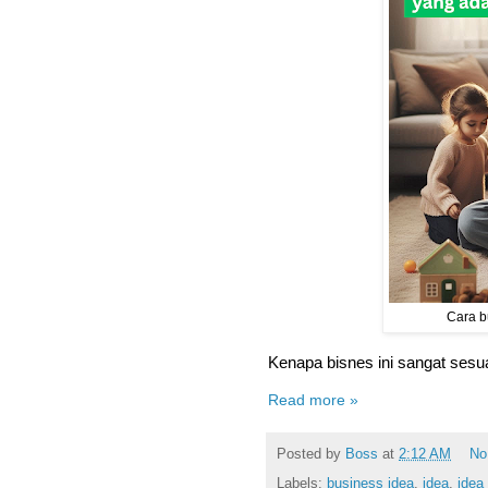
Cara b
Kenapa bisnes ini sangat sesu
Read more »
Posted by
Boss
at
2:12 AM
No
Labels:
business idea
,
idea
,
idea