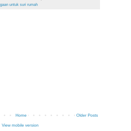
agaan untuk suri rumah
Home
Older Posts
View mobile version