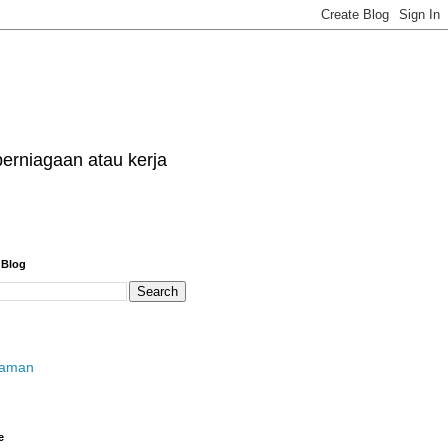
erniagaan atau kerja
 Blog
laman
e