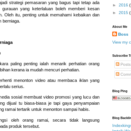
adi strategi pemasaran yang bagus tapi tetap ada
►
2016
(
l, gurauan yang keterlaluan boleh memberi kesan
►
2015
an. Oleh itu, penting untuk memahami kebaikan dan
 berniaga.
About Me
Boss
View my c
rniaga
n
Subscribe T
ara paling penting ialah menarik perhatian orang
Posts
ihan kerana ia mudah mencuri perhatian.
Comm
erhenti menonton video atau membaca iklan yang
erlalu serius.
Blog Ping
media sosial membuat video promosi yang lucu dan
g dijual tu biasa-biasa je tapi gaya penyampaian
g ramai tertarik untuk menonton sampai habis.
Blog Backli
ongsi oleh orang ramai, secara tidak langsung
Indexking
da produk tersebut.
Imtalk We