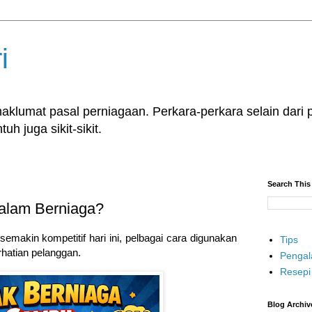
i
klumat pasal perniagaan. Perkara-perkara selain dari p
uh juga sikit-sikit.
Search This
alam Berniaga?
emakin kompetitif hari ini, pelbagai cara digunakan
Tips
rhatian pelanggan.
Penga
Resepi
Blog Archiv