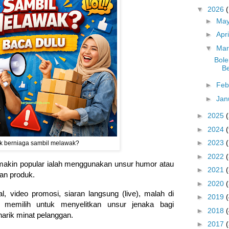
▼
2026
►
Ma
►
Apr
▼
Ma
Bol
B
►
Feb
►
Jan
►
2025
►
2024
(
►
2023
k berniaga sambil melawak?
►
2022
makin popular ialah menggunakan unsur humor atau
►
2021
an produk.
►
2020
al, video promosi, siaran langsung (live), malah di
►
2019
ga memilih untuk menyelitkan unsur jenaka bagi
►
2018
rik minat pelanggan.
►
2017