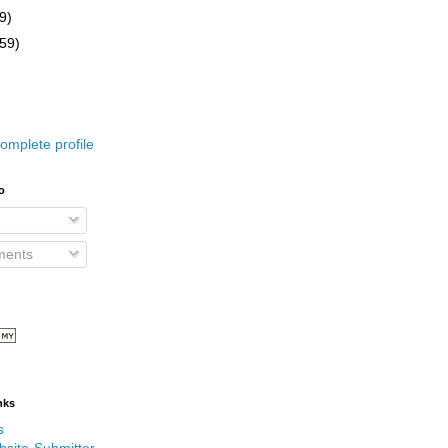
9)
(59)
omplete profile
o
ents
nks
s
bsite-Submitter