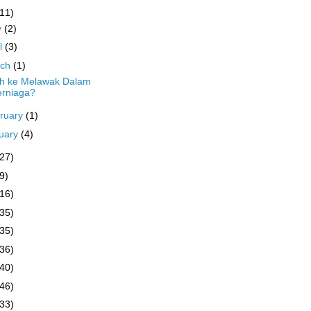
(11)
y
(2)
il
(3)
rch
(1)
eh ke Melawak Dalam
erniaga?
ruary
(1)
uary
(4)
(27)
9)
(16)
(35)
(35)
(36)
(40)
(46)
(33)