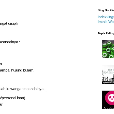
Blog Backli
Indexking
Imtalk We
gat disiplin
Topik Palin
eandainya :
n
ampai hujung bulan”.
lah kewangan seandainya :
/personal loan)
ar