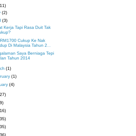
(11)
y
(2)
il
(3)
t Kerja Tapi Rasa Duit Tak
ukup?
i RM1700 Cukup Ke Nak
dup Di Malaysia Tahun 2...
alaman Saya Berniaga Tepi
alan Tahun 2014
rch
(1)
ruary
(1)
uary
(4)
(27)
9)
(16)
(35)
(35)
(36)