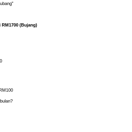
 lubang”
ji RM1700 (Bujang)
0
 RM100
 bulan?