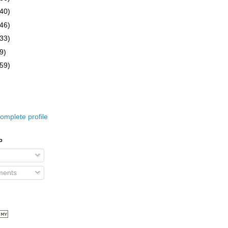
(40)
(46)
(33)
9)
(59)
omplete profile
o
ents