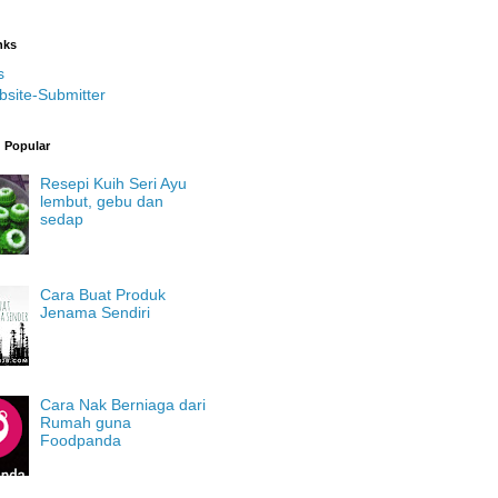
nks
s
bsite-Submitter
g Popular
Resepi Kuih Seri Ayu
lembut, gebu dan
sedap
Cara Buat Produk
Jenama Sendiri
Cara Nak Berniaga dari
Rumah guna
Foodpanda