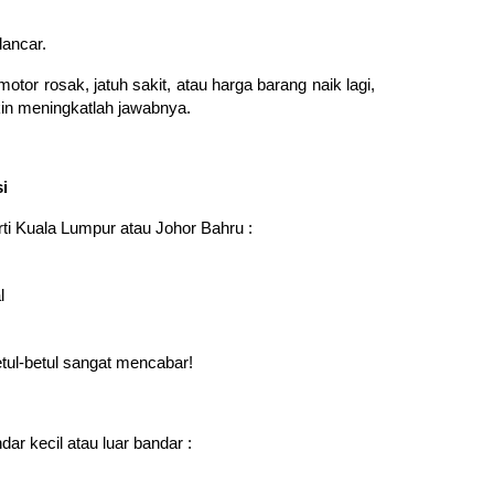
lancar.
tor rosak, jatuh sakit, atau harga barang naik lagi,
in meningkatlah jawabnya.
i
rti Kuala Lumpur atau Johor Bahru :
l
tul-betul sangat mencabar!
ar kecil atau luar bandar :