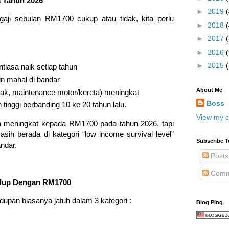
a Tahun 2026
►
2019
ji sebulan RM1700 cukup atau tidak, kita perlu
►
2018
►
2017
►
2016
(
►
2015
iasa naik setiap tahun
n mahal di bandar
About Me
ak, maintenance motor/kereta) meningkat
Boss
lebih tinggi berbanding 10 ke 20 tahun lalu.
View my c
 meningkat kepada RM1700 pada tahun 2026, tapi
sih berada di kategori “low income survival level”
Subscribe T
ndar.
Posts
Comm
idup Dengan RM1700
pan biasanya jatuh dalam 3 kategori :
Blog Ping