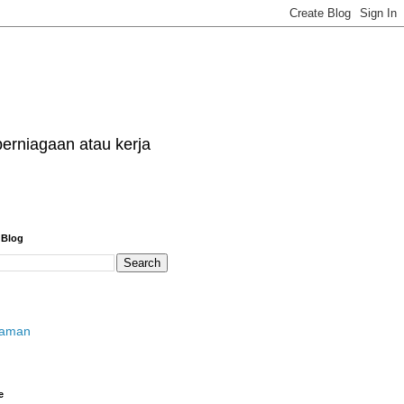
erniagaan atau kerja
 Blog
laman
e