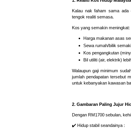
1. Realiti Kos Hidup Malaysi
Kalau nak faham sama ada ga
tengok realiti semasa.
Kos yang semakin meningkat:
Harga makanan asas sent
Sewa rumah/bilik semaki
Kos pengangkutan (miny
Bil utiliti (air, elektrik) 
Walaupun gaji minimum sudah
jumlah pendapatan tersebut ma
untuk kebanyakan kawasan ba
2. Gambaran Paling Jujur H
Dengan RM1700 sebulan, kehidu
✔️ Hidup stabil seandainya :