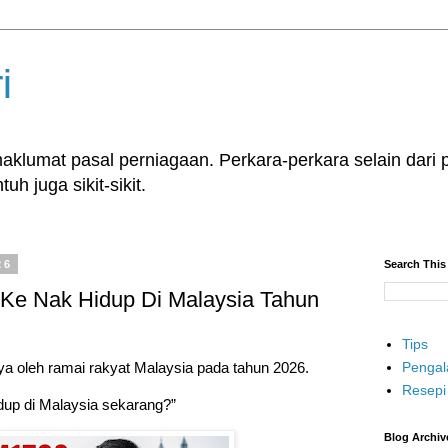
i
klumat pasal perniagaan. Perkara-perkara selain dari p
uh juga sikit-sikit.
26
Search This
Ke Nak Hidup Di Malaysia Tahun
Tips
Penga
ya oleh ramai rakyat Malaysia pada tahun 2026.
Resepi
dup di Malaysia sekarang?”
Blog Archiv