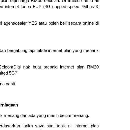
plan tapi harga RM30 sebulan. Unlimited call to all
ited internet tanpa FUP (4G capped speed 7Mbps &
 agent/dealer YES atau boleh beli secara online di
h bergabung tapi takde internet plan yang menarik
elcomDigi nak buat prepaid internet plan RM20
imited 5G?
a nanti.
rniagaan
ak menang dan ada yang masih belum menang.
dasarkan tarikh saya buat topik ni, internet plan