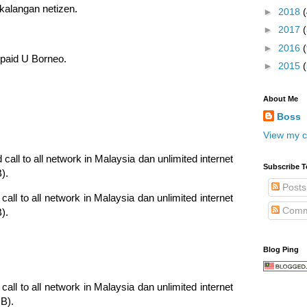
 kalangan netizen.
►
2018
►
2017
►
2016
(
paid U Borneo.
►
2015
About Me
Boss
View my c
all to all network in Malaysia dan unlimited internet
Subscribe T
).
Posts
all to all network in Malaysia dan unlimited internet
Comm
).
Blog Ping
all to all network in Malaysia dan unlimited internet
B).