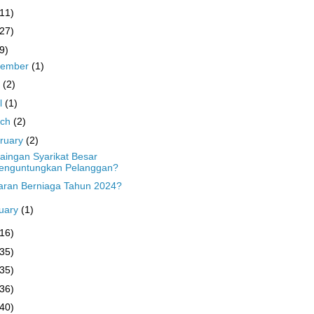
(11)
(27)
9)
cember
(1)
y
(2)
il
(1)
rch
(2)
ruary
(2)
aingan Syarikat Besar
enguntungkan Pelanggan?
ran Berniaga Tahun 2024?
uary
(1)
(16)
(35)
(35)
(36)
(40)