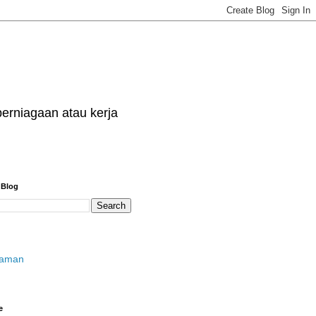
erniagaan atau kerja
 Blog
laman
e