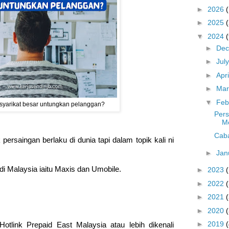
►
2026
►
2025
▼
2024
(
►
De
►
Jul
►
Apr
►
Ma
▼
Feb
syarikat besar untungkan pelanggan?
Pers
M
Caba
ersaingan berlaku di dunia tapi dalam topik kali ni
►
Jan
 di Malaysia iaitu Maxis dan Umobile.
►
2023
►
2022
►
2021
►
2020
►
2019
tlink Prepaid East Malaysia atau lebih dikenali