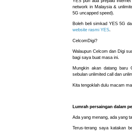
YES pun ada prepaid internet 
network in Malaysia & unlim
5G uncapped speed).
Boleh beli simkad YES 5G dari
website rasmi YES
.
CelcomDigi?
Walaupun Celcom dan Digi suda
bagi saya buat masa ini.
Mungkin akan datang baru C
sebulan unlimited call dan unl
Kita tengoklah dulu macam man
Lumrah persaingan dalam pe
Ada yang menang, ada yang t
Terus-terang saya katakan ber