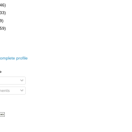
(46)
(33)
9)
(59)
omplete profile
o
ents