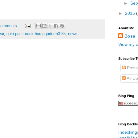
►
Sep
►
2015
comments:
About Me
sir
,
gula pasir naok harga jadi rm3.35
,
news
Boss
View my c
Subscribe T
Posts
All C
Blog Ping
Blog Backli
Indexking
Imtalk We