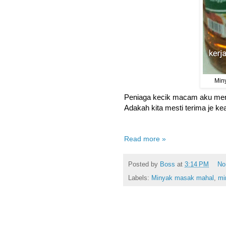
Min
Peniaga kecik macam aku mem
Adakah kita mesti terima je 
Read more »
Posted by
Boss
at
3:14 PM
No
Labels:
Minyak masak mahal
,
mi