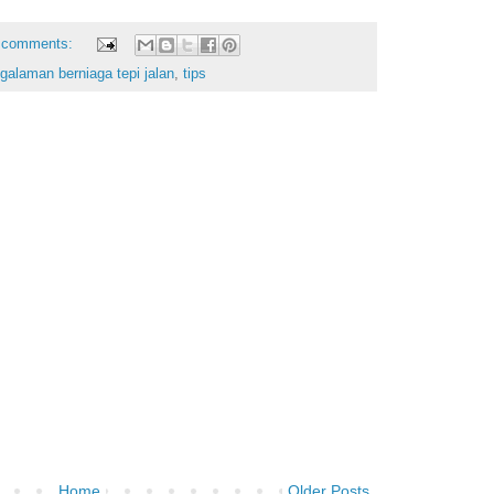
 comments:
galaman berniaga tepi jalan
,
tips
Home
Older Posts