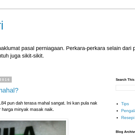
i
klumat pasal perniagaan. Perkara-perkara selain dari p
uh juga sikit-sikit.
 2016
Search This
mahal?
84 pun dah terasa mahal sangat. Ini kan pula nak
Tips
r harga minyak masak naik.
Penga
Resepi
Blog Archiv