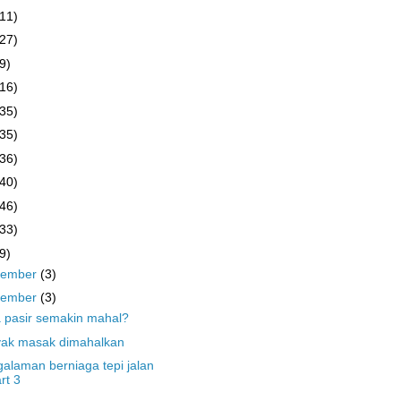
(11)
(27)
9)
(16)
(35)
(35)
(36)
(40)
(46)
(33)
9)
cember
(3)
vember
(3)
 pasir semakin mahal?
yak masak dimahalkan
alaman berniaga tepi jalan
rt 3