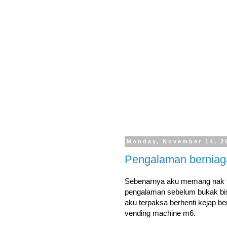
Monday, November 14, 2
Pengalaman berniaga 
Sebenarnya aku memang nak ter
pengalaman sebelum bukak bis
aku terpaksa berhenti kejap be
vending machine m6.