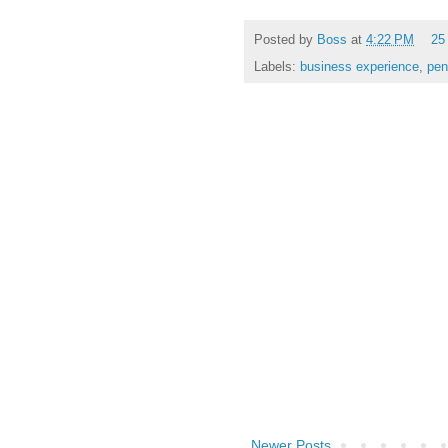
Posted by
Boss
at
4:22 PM
25
Labels:
business experience
,
pen
Newer Posts