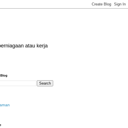
erniagaan atau kerja
 Blog
laman
e