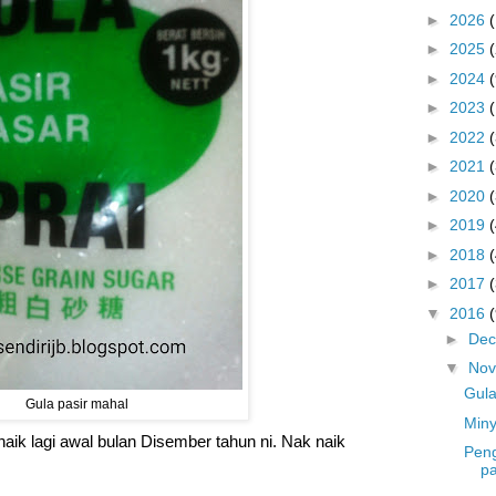
►
2026
►
2025
►
2024
(
►
2023
►
2022
►
2021
►
2020
►
2019
►
2018
►
2017
▼
2016
(
►
De
▼
No
Gula
Gula pasir mahal
Min
aik lagi awal bulan Disember tahun ni. Nak naik
Peng
pa