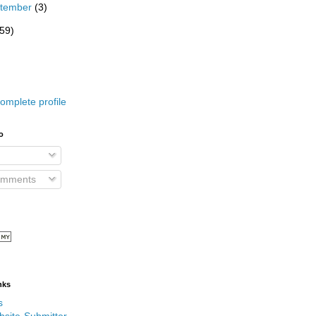
tember
(3)
(59)
omplete profile
o
omments
nks
s
bsite-Submitter