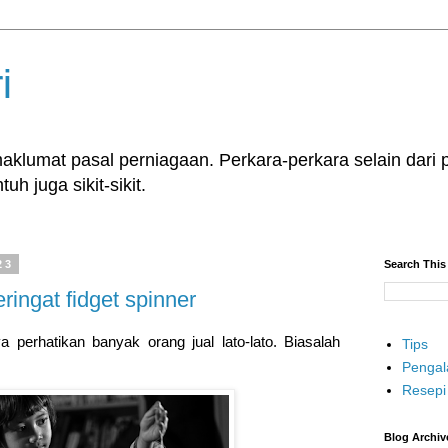
i
klumat pasal perniagaan. Perkara-perkara selain dari p
uh juga sikit-sikit.
23
Search This
eringat fidget spinner
perhatikan banyak orang jual lato-lato. Biasalah
Tips
Penga
Resepi
Blog Archiv