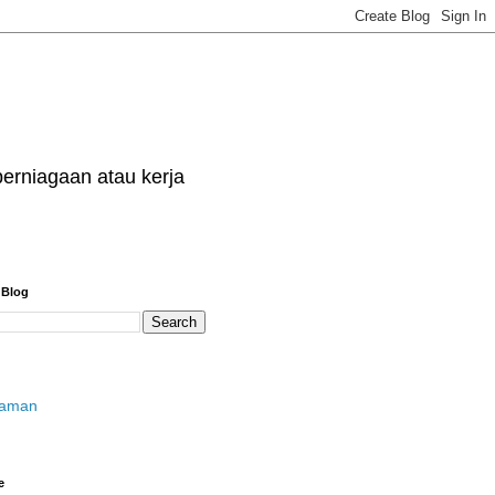
erniagaan atau kerja
 Blog
laman
e