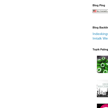
Blog Ping
Blog Backli
Indexking
Imtalk We
Topik Palin