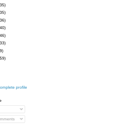
(35)
(35)
(36)
(40)
(46)
(33)
9)
(59)
omplete profile
o
omments