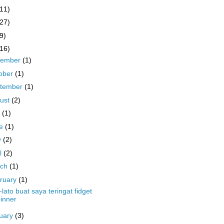
(11)
(27)
9)
(16)
cember
(1)
ober
(1)
tember
(1)
ust
(2)
y
(1)
ne
(1)
y
(2)
il
(2)
rch
(1)
ruary
(1)
-lato buat saya teringat fidget
inner
uary
(3)