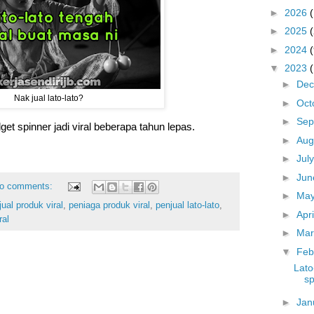
►
2026
►
2025
►
2024
(
▼
2023
►
De
Nak jual lato-lato?
►
Oct
►
Sep
dget spinner jadi viral beberapa tahun lepas.
►
Aug
►
Jul
►
Ju
o comments:
►
Ma
jual produk viral
,
peniaga produk viral
,
penjual lato-lato
,
►
Apr
ral
►
Ma
▼
Feb
Lato
sp
►
Jan