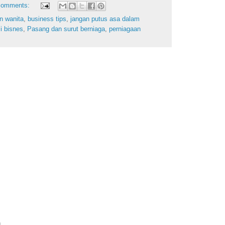
comments:
an wanita
,
business tips
,
jangan putus asa dalam
i bisnes
,
Pasang dan surut berniaga
,
perniagaan