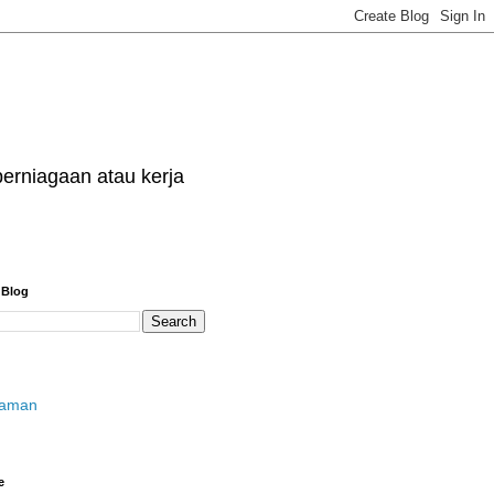
erniagaan atau kerja
 Blog
laman
e