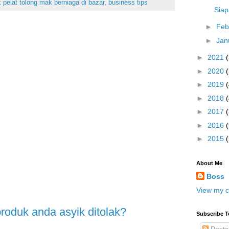
 pelat tolong mak berniaga di bazar
,
business tips
Siap
►
Feb
►
Jan
►
2021
►
2020
►
2019
►
2018
►
2017
►
2016
(
►
2015
About Me
Boss
View my c
roduk anda asyik ditolak?
Subscribe T
Posts