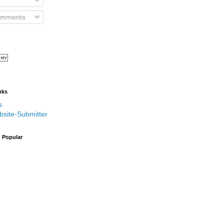
omments
nks
s
bsite-Submitter
g Popular