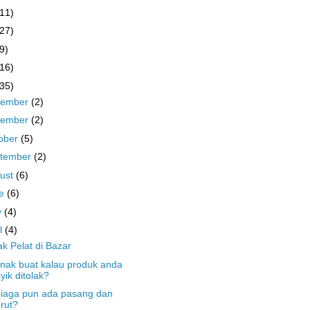
(11)
(27)
9)
(16)
(35)
cember
(2)
vember
(2)
ober
(5)
tember
(2)
ust
(6)
ne
(6)
y
(4)
il
(4)
k Pelat di Bazar
nak buat kalau produk anda
yik ditolak?
iaga pun ada pasang dan
rut?