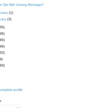
a Tak Nak Untung Berniaga?
ruary
(1)
uary
(3)
(35)
(36)
(40)
(46)
(33)
9)
(59)
omplete profile
o