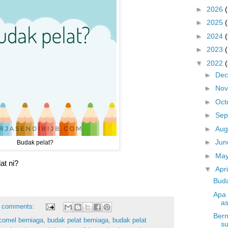
►
2026
►
2025
►
2024
(
►
2023
▼
2022
►
De
►
No
►
Oct
►
Sep
►
Aug
►
Ju
Budak pelat?
►
Ma
at ni?
▼
Apr
Buda
Apa 
as
 comments:
Bern
comel berniaga
,
budak pelat berniaga
,
budak pelat
su