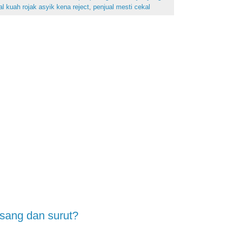
al kuah rojak asyik kena reject
,
penjual mesti cekal
sang dan surut?