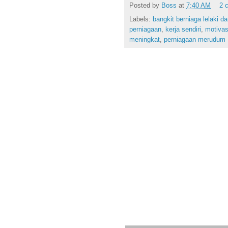
Posted by
Boss
at
7:40 AM
2 
Labels:
bangkit berniaga lelaki d
perniagaan
,
kerja sendiri
,
motivas
meningkat
,
perniagaan merudum