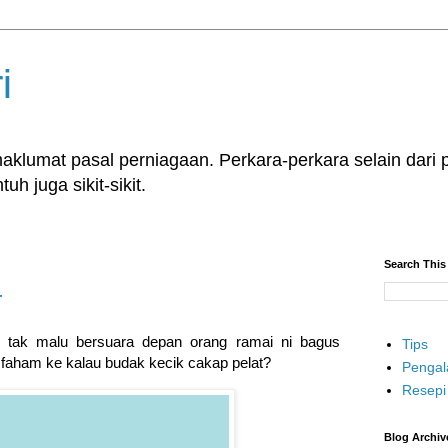
i
klumat pasal perniagaan. Perkara-perkara selain dari p
uh juga sikit-sikit.
Search This
r
 tak malu bersuara depan orang ramai ni bagus
Tips
faham ke kalau budak kecik cakap pelat?
Penga
Resepi
Blog Archiv