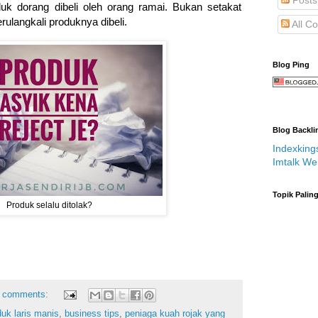
uk dorang dibeli oleh orang ramai. Bukan setakat
erulangkali produknya dibeli.
All C
Blog Ping
Blog Backli
Indexking
Imtalk We
Topik Palin
Produk selalu ditolak?
 comments:
uk laris manis
,
business tips
,
peniaga kuah rojak yang