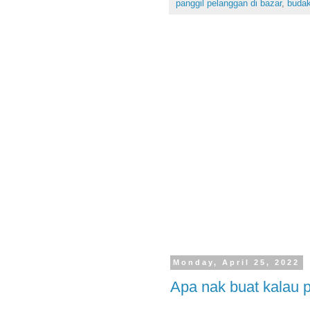
panggil pelanggan di bazar
,
budak
Monday, April 25, 2022
Apa nak buat kalau p