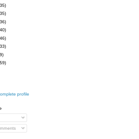
(35)
(35)
(36)
(40)
(46)
(33)
9)
(59)
omplete profile
o
omments