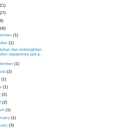
(11)
(27)
9)
(16)
cember
(1)
ober
(1)
tuhan dan kebangkitan
itun sepatutnya jadi p...
tember
(1)
ust
(2)
y
(1)
ne
(1)
y
(2)
il
(2)
rch
(1)
ruary
(1)
uary
(3)