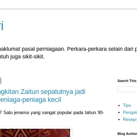
i
klumat pasal perniagaan. Perkara-perkara selain dari p
uh juga sikit-sikit.
3
Search This
kitan Zaitun sepatutnya jadi
eniaga-peniaga kecil
Tips
Penga
n? Satu jenama yang sangat popular pada tahun 90-
Resepi
Blog Archiv