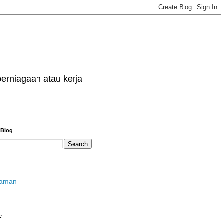
erniagaan atau kerja
 Blog
laman
e