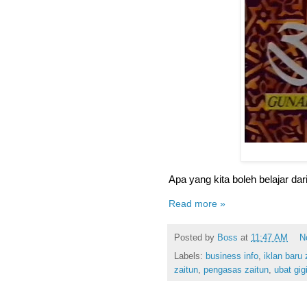
Apa yang kita boleh belajar dar
Read more »
Posted by
Boss
at
11:47 AM
N
Labels:
business info
,
iklan baru 
zaitun
,
pengasas zaitun
,
ubat gig