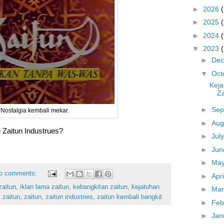
►
2026
►
2025
►
2024
(
▼
2023
►
De
▼
Oct
Keja
Za
►
Sep
Nostalgia kembali mekar.
►
Aug
i Zaitun Industrues?
►
Jul
►
Ju
►
Ma
o comments:
►
Apr
zaitun
,
iklan lama zaitun
,
kebangkitan zaitun
,
kejatuhan
►
Ma
i zaitun
,
zaitun
,
zaitun industries
,
zaitun kembali bangkit
►
Feb
►
Jan