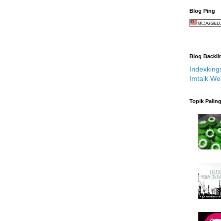
Blog Ping
Blog Backli
Indexking
Imtalk We
Topik Palin