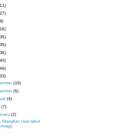
(11)
(27)
9)
(16)
(35)
(35)
(36)
(40)
(46)
(33)
cember
(10)
vember
(5)
ust
(4)
y
(7)
ruary
(2)
 hilangkan rasa takut
rniaga