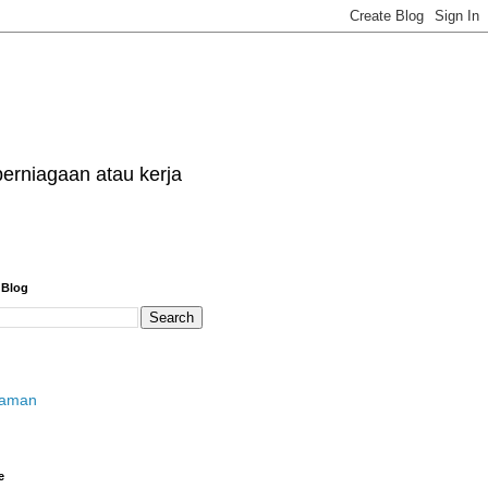
erniagaan atau kerja
 Blog
laman
e