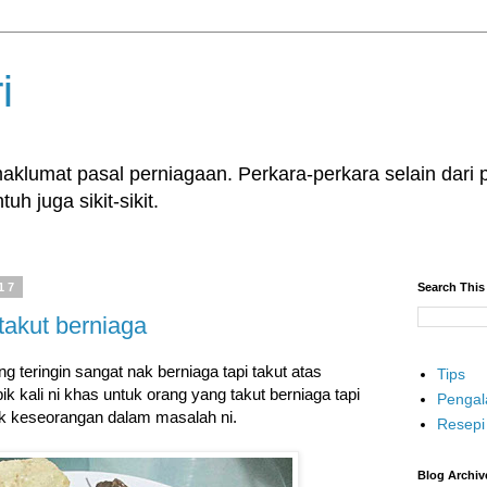
i
klumat pasal perniagaan. Perkara-perkara selain dari p
uh juga sikit-sikit.
17
Search This
takut berniaga
g teringin sangat nak berniaga tapi takut atas
Tips
k kali ni khas untuk orang yang takut berniaga tapi
Penga
dak keseorangan dalam masalah ni.
Resepi
Blog Archiv