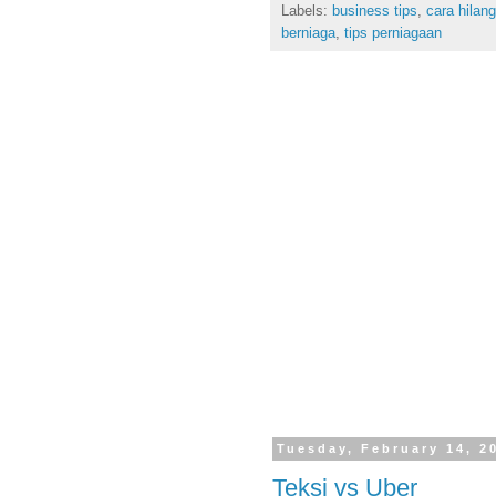
Labels:
business tips
,
cara hilan
berniaga
,
tips perniagaan
Tuesday, February 14, 2
Teksi vs Uber