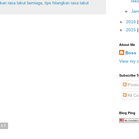
Teks
gkan rasa takut berniaga
,
tips hilangkan rasa takut
►
Jan
►
2016
(
►
2015
About Me
Boss
View my c
Subscribe T
Posts
All C
Blog Ping
017