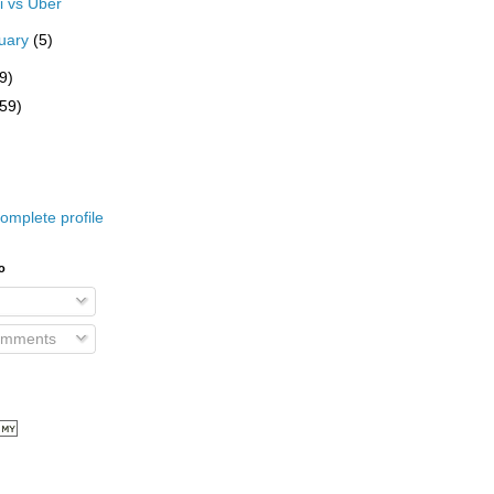
i vs Uber
uary
(5)
9)
(59)
omplete profile
o
omments