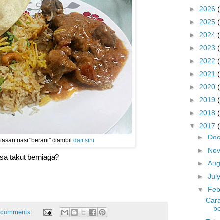
►
2026
►
2025
►
2024
(
►
2023
►
2022
►
2021
►
2020
►
2019
►
2018
▼
2017
►
De
asan nasi "berani" diambil
dari sini
►
No
a takut berniaga?
►
Aug
►
Jul
▼
Feb
Cara
be
 comments: