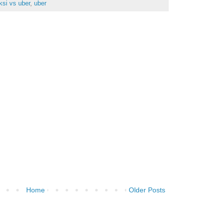
ksi vs uber
,
uber
Home
Older Posts