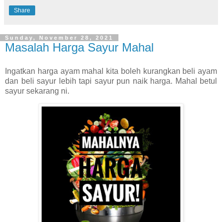
Share
Sunday, November 28, 2021
Masalah Harga Sayur Mahal
Ingatkan harga ayam mahal kita boleh kurangkan beli ayam
dan beli sayur lebih tapi sayur pun naik harga. Mahal betul
sayur sekarang ni.