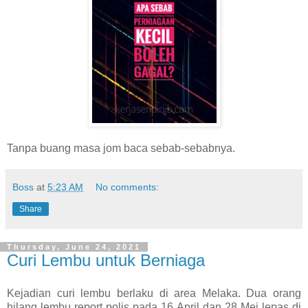
Tanpa buang masa jom baca sebab-sebabnya.
Boss
at
5:23 AM
No comments:
Share
Thursday, June 24, 2021
Curi Lembu untuk Berniaga
Kejadian curi lembu berlaku di area Melaka. Dua orang
hilang lembu report polis pada 16 April dan 28 Mei lepas di