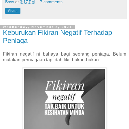
Boss
at
3:17 PM
7 comments:
Share
Wednesday, November 3, 2021
Keburukan Fikiran Negatif Terhadap
Peniaga
Fikiran negatif ni bahaya bagi seorang peniaga. Belum
mulakan perniagaan tapi dah fikir bukan-bukan.