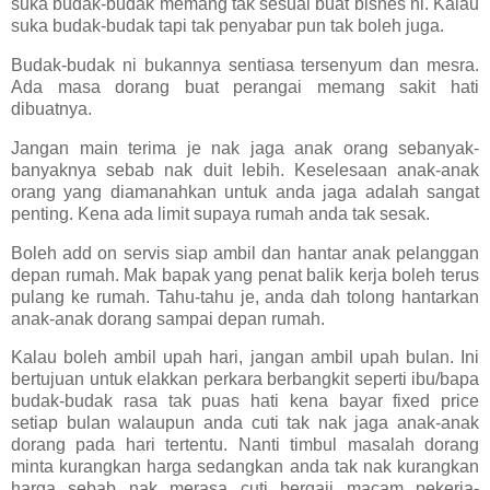
suka budak-budak memang tak sesuai buat bisnes ni. Kalau
suka budak-budak tapi tak penyabar pun tak boleh juga.
Budak-budak ni bukannya sentiasa tersenyum dan mesra.
Ada masa dorang buat perangai memang sakit hati
dibuatnya.
Jangan main terima je nak jaga anak orang sebanyak-
banyaknya sebab nak duit lebih. Keselesaan anak-anak
orang yang diamanahkan untuk anda jaga adalah sangat
penting. Kena ada limit supaya rumah anda tak sesak.
Boleh add on servis siap ambil dan hantar anak pelanggan
depan rumah. Mak bapak yang penat balik kerja boleh terus
pulang ke rumah. Tahu-tahu je, anda dah tolong hantarkan
anak-anak dorang sampai depan rumah.
Kalau boleh ambil upah hari, jangan ambil upah bulan. Ini
bertujuan untuk elakkan perkara berbangkit seperti ibu/bapa
budak-budak rasa tak puas hati kena bayar fixed price
setiap bulan walaupun anda cuti tak nak jaga anak-anak
dorang pada hari tertentu. Nanti timbul masalah dorang
minta kurangkan harga sedangkan anda tak nak kurangkan
harga sebab nak merasa cuti bergaji macam pekerja-