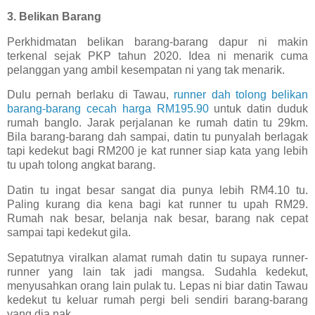
3. Belikan Barang
Perkhidmatan belikan barang-barang dapur ni makin
terkenal sejak PKP tahun 2020. Idea ni menarik cuma
pelanggan yang ambil kesempatan ni yang tak menarik.
Dulu pernah berlaku di Tawau,
runner dah tolong belikan
barang-barang cecah harga RM195.90
untuk datin duduk
rumah banglo. Jarak perjalanan ke rumah datin tu 29km.
Bila barang-barang dah sampai, datin tu punyalah berlagak
tapi kedekut bagi RM200 je kat runner siap kata yang lebih
tu upah tolong angkat barang.
Datin tu ingat besar sangat dia punya lebih RM4.10 tu.
Paling kurang dia kena bagi kat runner tu upah RM29.
Rumah nak besar, belanja nak besar, barang nak cepat
sampai tapi kedekut gila.
Sepatutnya viralkan alamat rumah datin tu supaya runner-
runner yang lain tak jadi mangsa. Sudahla kedekut,
menyusahkan orang lain pulak tu. Lepas ni biar datin Tawau
kedekut tu keluar rumah pergi beli sendiri barang-barang
yang dia nak.