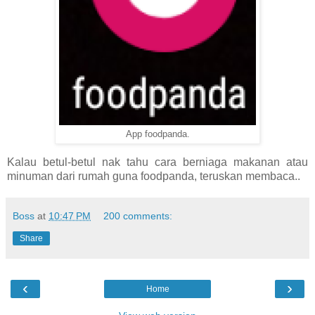
App foodpanda.
Kalau betul-betul nak tahu cara berniaga makanan atau
minuman dari rumah guna foodpanda, teruskan membaca..
Boss
at
10:47 PM
200 comments:
Share
‹
›
Home