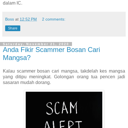
dalam IC.
Boss
at
12:52 PM
2 comments:
Share
Saturday, November 21, 2020
Anda Fikir Scammer Bosan Cari
Mangsa?
Kalau scammer bosan cari mangsa, takdelah kes mangsa
yang ditipu meningkat. Golongan orang tua pencen jadi
sasaran mudah dorang.