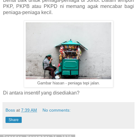
Berita baik untuk peniaga-peniaga di Johor. Dalam tempoh
PKP, PKPB atau PKPD ni memang agak mencabar bagi
peniaga-peniaga kecil.
Gambar hiasan - peniaga tepi jalan.
Di antara insentif yang disediakan?
Boss
at
7:39 AM
No comments:
Share
Tuesday, November 24, 2020