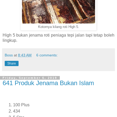
Kotornya kilang roti High 5.
High 5 bukan jenama roti peniaga tepi jalan tapi tetap boleh
lingkup.
Boss
at
8:43 AM
6 comments:
Share
Friday, September 6, 2019
641 Produk Jenama Bukan Islam
100 Plus
434