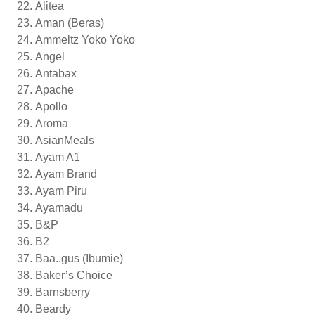
Alitea
Aman (Beras)
Ammeltz Yoko Yoko
Angel
Antabax
Apache
Apollo
Aroma
AsianMeals
Ayam A1
Ayam Brand
Ayam Piru
Ayamadu
B&P
B2
Baa..gus (Ibumie)
Baker’s Choice
Barnsberry
Beardy