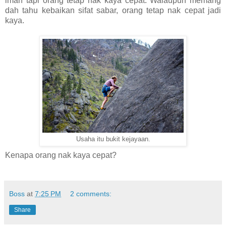
iman tapi orang tetap nak kaya cepat. Walaupun memang
dah tahu kebaikan sifat sabar, orang tetap nak cepat jadi
kaya.
Usaha itu bukit kejayaan.
Kenapa orang nak kaya cepat?
Boss
at
7:25 PM
2 comments:
Share