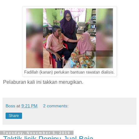
Fadillah (kanan) perlukan bantuan rawatan dialisis.
Pelaburan kali ini takkan merugikan.
Boss
at
9:21 PM
2 comments:
Share
Tuesday, November 5, 2019
Taktik licik Penipu Jual Baja