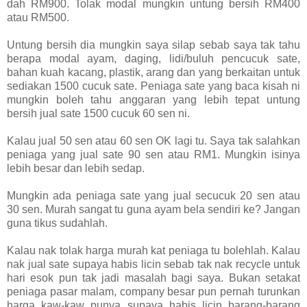
dah RM900. Tolak modal mungkin untung bersih RM400
atau RM500.
Untung bersih dia mungkin saya silap sebab saya tak tahu
berapa modal ayam, daging, lidi/buluh pencucuk sate,
bahan kuah kacang, plastik, arang dan yang berkaitan untuk
sediakan 1500 cucuk sate. Peniaga sate yang baca kisah ni
mungkin boleh tahu anggaran yang lebih tepat untung
bersih jual sate 1500 cucuk 60 sen ni.
Kalau jual 50 sen atau 60 sen OK lagi tu. Saya tak salahkan
peniaga yang jual sate 90 sen atau RM1. Mungkin isinya
lebih besar dan lebih sedap.
Mungkin ada peniaga sate yang jual secucuk 20 sen atau
30 sen. Murah sangat tu guna ayam bela sendiri ke? Jangan
guna tikus sudahlah.
Kalau nak tolak harga murah kat peniaga tu bolehlah. Kalau
nak jual sate supaya habis licin sebab tak nak recycle untuk
hari esok pun tak jadi masalah bagi saya. Bukan setakat
peniaga pasar malam, company besar pun pernah turunkan
harga kaw-kaw punya supaya habis licin barang-barang