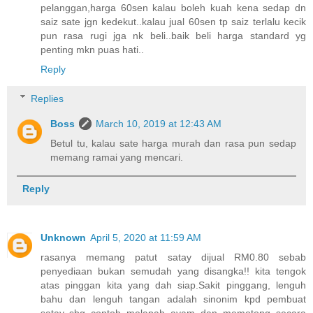
pelanggan,harga 60sen kalau boleh kuah kena sedap dn
saiz sate jgn kedekut..kalau jual 60sen tp saiz terlalu kecik
pun rasa rugi jga nk beli..baik beli harga standard yg
penting mkn puas hati..
Reply
Replies
Boss
March 10, 2019 at 12:43 AM
Betul tu, kalau sate harga murah dan rasa pun sedap
memang ramai yang mencari.
Reply
Unknown
April 5, 2020 at 11:59 AM
rasanya memang patut satay dijual RM0.80 sebab
penyediaan bukan semudah yang disangka!! kita tengok
atas pinggan kita yang dah siap.Sakit pinggang, lenguh
bahu dan lenguh tangan adalah sinonim kpd pembuat
satay..sbg contoh melapah ayam dan memotong secara