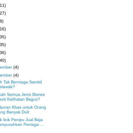
(11)
(27)
9)
(16)
(35)
(35)
(36)
(40)
cember
(4)
vember
(4)
h Tak Berniaga Sambil
elawak?
ah Semua Jenis Bisnes
sti Kelihatan Bagus?
buran Khas untuk Orang
ng Banyak Duit
ik licik Penipu Jual Baja
nyusahkan Peniaga ...