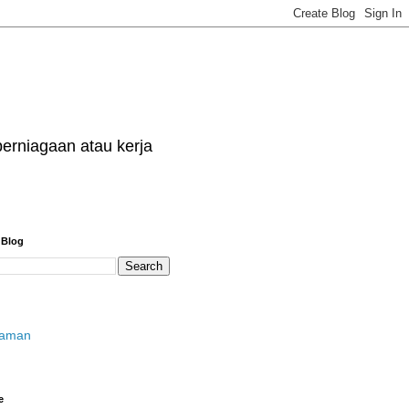
erniagaan atau kerja
 Blog
laman
e