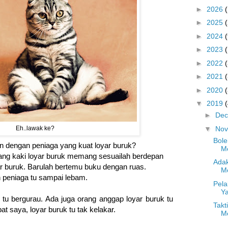
►
2026
►
2025
►
2024
(
►
2023
►
2022
►
2021
►
2020
▼
2019
►
De
▼
No
Eh..lawak ke?
Bole
n dengan peniaga yang kuat loyar buruk?
M
ng kaki loyar buruk memang sesuailah berdepan
Adak
r buruk. Barulah bertemu buku dengan ruas.
Me
 peniaga tu sampai lebam.
Pela
Ya
tu bergurau. Ada juga orang anggap loyar buruk tu
Takt
t saya, loyar buruk tu tak kelakar.
Me