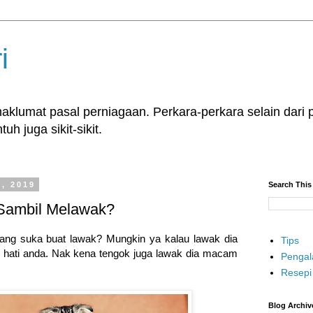
i
klumat pasal perniagaan. Perkara-perkara selain dari p
uh juga sikit-sikit.
, 2019
Search This
 Sambil Melawak?
yang suka buat lawak? Mungkin ya kalau lawak dia
Tips
n hati anda. Nak kena tengok juga lawak dia macam
Penga
Resepi
Blog Archiv