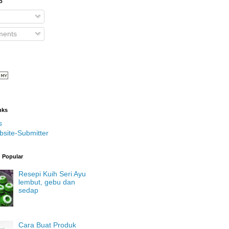
o
ents
nks
s
bsite-Submitter
g Popular
Resepi Kuih Seri Ayu
lembut, gebu dan
sedap
Cara Buat Produk