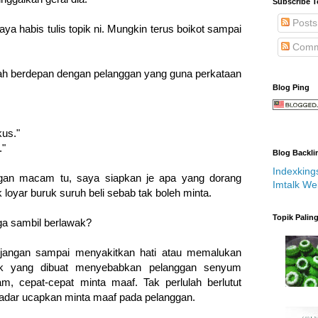
Subscribe T
Posts
aya habis tulis topik ni. Mungkin terus boikot sampai
Comm
nah berdepan dengan pelanggan yang guna perkataan
Blog Ping
kus."
."
Blog Backli
Indexking
ggan macam tu, saya siapkan je apa yang dorang
Imtalk We
 loyar buruk suruh beli sebab tak boleh minta.
Topik Palin
ga sambil berlawak?
 jangan sampai menyakitkan hati atau memalukan
ak yang dibuat menyebabkan pelanggan senyum
, cepat-cepat minta maaf. Tak perlulah berlutut
adar ucapkan minta maaf pada pelanggan.