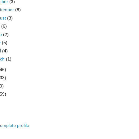
ober
(3)
tember
(8)
ust
(3)
y
(6)
ne
(2)
y
(5)
il
(4)
rch
(1)
(46)
(33)
9)
(59)
omplete profile