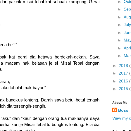
►
Oct
 dari pakcik misai tebal kat sebuah kampung. Gerai
►
Sep
►
Aug
►
Jul
"
►
Ju
►
Ma
na beli!"
►
Apr
►
Ma
epak kat gerai dia ketawa berdekah-dekah. Saya
a macam nak belasah je si Misai Tebal dengan
►
2018
u.
►
2017
►
2016
(
arah,
i aku tahulah nak bayar."
►
2015
nak bungkus lontong. Darah saya betul-betul tengah
About Me
h dia tersengih-sengih.
Boss
View my c
n "aku" dan "kau" dengan orang tua maknanya saya
erhatikan je Misai Tebal tu bungkus lontong. Bila dia
nggalkan gerai dia.