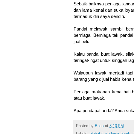
Sebaik-baiknya peniaga jangan
dah lama kenal dan suka loya
termasuk diri saya sendiri.
Pandai melawak sambil bern
berniaga. Berniaga tak pand
jual beli.
Kalau pandai buat lawak, sila
teringat-ingat untuk singgah lag
Walaupun lawak menjadi tapi
barang yang dijual habis kena ai
Peniaga makanan kena hati-ha
atau buat lawak.
Apa pendapat anda? Anda suka 
Posted by
Boss
at
8:10 PM
Labels:
akibat suka loyar buruk
,