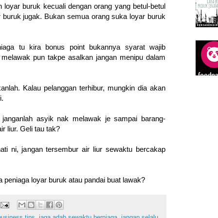
 loyar buruk kecuali dengan orang yang betul-betul
r buruk jugak. Bukan semua orang suka loyar buruk
iaga tu kira bonus point bukannya syarat wajib
ai melawak pun takpe asalkan jangan menipu dalam
kanlah. Kalau pelanggan terhibur, mungkin dia akan
i.
 janganlah asyik nak melawak je sampai barang-
r liur. Geli tau tak?
ti ni, jangan tersembur air liur sewaktu bercakap
peniaga loyar buruk atau pandai buat lawak?
business tips
,
jaga adab sewaktu berniaga
,
jangan selalu