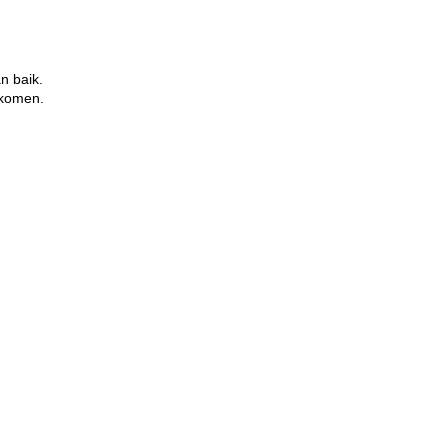
n baik.
 komen.