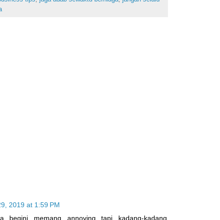
a
9, 2019 at 1:59 PM
ga begini memang annoying tapi kadang-kadang