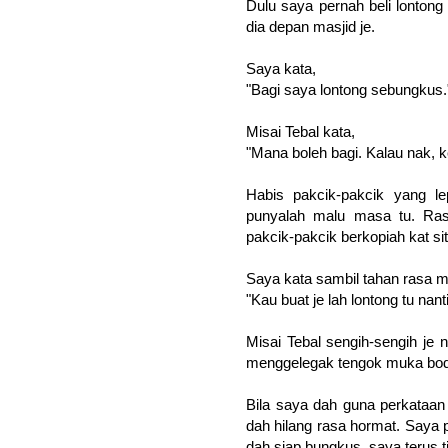
Dulu saya pernah beli lontong
dia depan masjid je.
Saya kata,
"Bagi saya lontong sebungkus.
Misai Tebal kata,
"Mana boleh bagi. Kalau nak, ke
Habis pakcik-pakcik yang l
punyalah malu masa tu. Ras
pakcik-pakcik berkopiah kat sit
Saya kata sambil tahan rasa m
"Kau buat je lah lontong tu nant
Misai Tebal sengih-sengih je 
menggelegak tengok muka bodo
Bila saya dah guna perkataa
dah hilang rasa hormat. Saya p
dah siap bungkus, saya terus ti