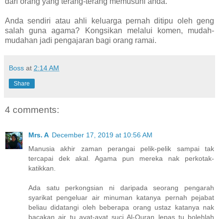
dari orang yang terang-terang memusuhi anda.
Anda sendiri atau ahli keluarga pernah ditipu oleh geng
salah guna agama? Kongsikan melalui komen, mudah-
mudahan jadi pengajaran bagi orang ramai.
Boss
at
2:14 AM
Share
4 comments:
Mrs. A
December 17, 2019 at 10:56 AM
Manusia akhir zaman perangai pelik-pelik sampai tak
tercapai dek akal. Agama pun mereka nak perkotak-
katikkan.
Ada satu perkongsian ni daripada seorang pengarah
syarikat pengeluar air minuman katanya pernah pejabat
beliau didatangi oleh beberapa orang ustaz katanya nak
bacakan air tu ayat-ayat suci Al-Quran lepas tu bolehlah