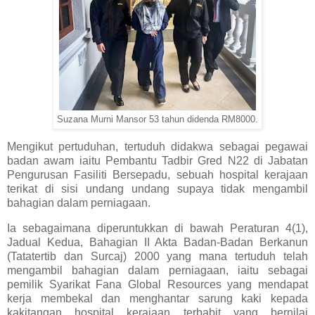
Suzana Murni Mansor 53 tahun didenda RM8000.
Mengikut pertuduhan, tertuduh didakwa sebagai pegawai
badan awam iaitu Pembantu Tadbir Gred N22 di Jabatan
Pengurusan Fasiliti Bersepadu, sebuah hospital kerajaan
terikat di sisi undang undang supaya tidak mengambil
bahagian dalam perniagaan.
Ia sebagaimana diperuntukkan di bawah Peraturan 4(1),
Jadual Kedua, Bahagian II Akta Badan-Badan Berkanun
(Tatatertib dan Surcaj) 2000 yang mana tertuduh telah
mengambil bahagian dalam perniagaan, iaitu sebagai
pemilik Syarikat Fana Global Resources yang mendapat
kerja membekal dan menghantar sarung kaki kepada
kakitangan hospital kerajaan terbabit yang bernilai