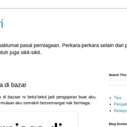
i
klumat pasal perniagaan. Perkara-perkara selain dari p
uh juga sikit-sikit.
Search This
 di bazar
i bazaar ni betul-betul jadi pengajaran buat aku.
Tips
 permulaan aku semakin bersemangat nak berniaga.
Penga
Resepi
Blog Archiv