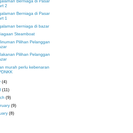
alaman Berniaga di Pasar
rt 2
alaman Berniaga di Pasar
rt 1
alaman berniaga di bazar
niagaan Steamboat
inuman Pilihan Pelanggan
azar
akanan Pilihan Pelanggan
azar
an murah perlu kebenaran
PDNKK
y
(4)
il
(11)
rch
(9)
ruary
(9)
uary
(8)