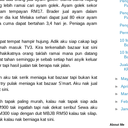
Peng
ng lebih ramai cari ayam golek. Ayam golek sekor
Pa
am tempayan RM17. Brader jual ayam dalam
Peng
 dia kat Melaka sehari dapat jual 80 ekor ayam
Pa
ia cuma dapat bertahan 3,4 hari je. Peniaga ayam
Peng
Per
10 M
at tempat hampir hujung. Adik aku siap cakap lagi
B
ah masuk TV3. Kira terkenallah bazaar kat sini
10 M
akikatnya orang taklah ramai mana pun datang
B
at tahan seminggu je sebab setiap hari asyik keluar
Jual
 tapi hasil jualan tak berapa nak jalan.
K
n aku tak serik meniaga kat bazaar tapi bukan kat
►
Ma
try pulak meniaga kat bazaar S'mart. Aku nak jual
►
Apr
sini.
►
Ma
h tapak paling murah, kalau nak tapak siap ada
►
Feb
0 tak ingatlah tapi nak dekat seribu! Sewa aku
►
Jan
M300 siap dengan duit MBJB RM50 kalau tak silap.
 kalau nak berniaga kat sini.
About Me