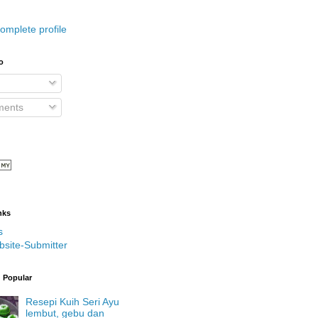
omplete profile
o
ents
nks
s
bsite-Submitter
g Popular
Resepi Kuih Seri Ayu
lembut, gebu dan