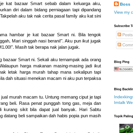
 je kat bazaar Smart sebab dalam keluarga aku,
Boss
urkan diri dalam bidang perniagaan tapi dipandang
View my c
 Takpelah aku tak nak cerita pasal family aku kat sini
Subscribe T
ma hambar je kat bazaar Smart ni. Bila tengok
Posts
ggah, Mari singgah nasi berani!". Aku pun ikut jugak
Comm
M1.00!". Masih tak berapa nak jalan jugak.
g bazaar Smart ni. Sekali aku ternampak ada orang
Blog Ping
 Walaupun harga makanan masing-masing jadi ikut
nak letak harga murah tahap mana sekalipun tapi
 Bila dah situasi menekan macam ni aku pun terpaksa
.
Blog Backli
Indexking
ah jual murah macam tu. Untung memang ciput je tapi
Imtalk We
rang beli. Rasa penat punggah tong gas, meja dan
i kurang sikit bila dapat jual banyak. Hari Sabtu
g datang beli sampaikan dah habis popia pun masih
Topik Palin