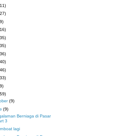
(11)
(27)
9)
(16)
(35)
(35)
(36)
(40)
(46)
(33)
9)
(59)
ober
(9)
ne
(9)
alaman Berniaga di Pasar
rt 3
mboat lagi