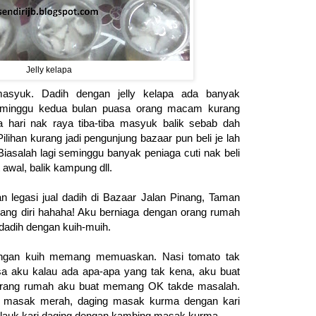
Jelly kelapa
syuk. Dadih dengan jelly kelapa ada banyak
 minggu kedua bulan puasa orang macam kurang
a hari nak raya tiba-tiba masyuk balik sebab dah
ilihan kurang jadi pengunjung bazaar pun beli je lah
iasalah lagi seminggu banyak peniaga cuti nak beli
 awal, balik kampung dll.
n legasi jual dadih di Bazaar Jalan Pinang, Taman
rang diri hahaha! Aku berniaga dengan orang rumah
, dadih dengan kuih-muih.
engan kuih memang memuaskan. Nasi tomato tak
sa aku kalau ada apa-apa yang tak kena, aku buat
 orang rumah aku buat memang OK takde masalah.
am masak merah, daging masak kurma dengan kari
lauk kari daging dengan kambing masak kurma.