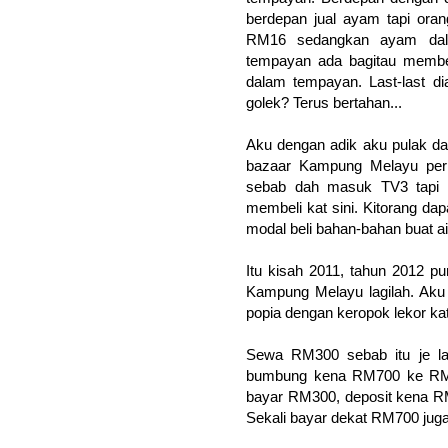
berdepan jual ayam tapi ora
RM16 sedangkan ayam dal
tempayan ada bagitau member
dalam tempayan. Last-last d
golek? Terus bertahan...
Aku dengan adik aku pulak dap
bazaar Kampung Melayu pern
sebab dah masuk TV3 tapi h
membeli kat sini. Kitorang dap
modal beli bahan-bahan buat air
Itu kisah 2011, tahun 2012 pu
Kampung Melayu lagilah. Aku 
popia dengan keropok lekor kat 
Sewa RM300 sebab itu je la
bumbung kena RM700 ke RM90
bayar RM300, deposit kena R
Sekali bayar dekat RM700 jugak