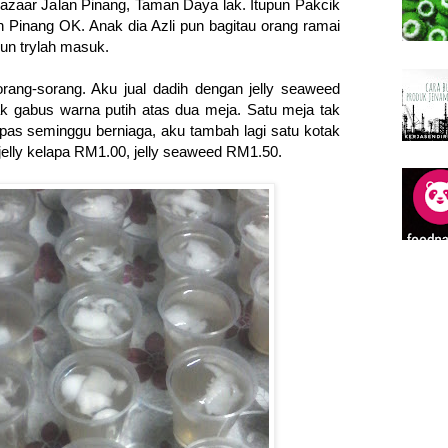
zaar Jalan Pinang, Taman Daya lak. Itupun Pakcik
 Pinang OK. Anak dia Azli pun bagitau orang ramai
pun trylah masuk.
orang-sorang. Aku jual dadih dengan jelly seaweed
tak gabus warna putih atas dua meja. Satu meja tak
epas seminggu berniaga, aku tambah lagi satu kotak
n jelly kelapa RM1.00, jelly seaweed RM1.50.