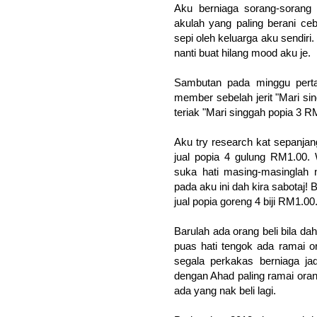
Aku berniaga sorang-sorang
akulah yang paling berani ceb
sepi oleh keluarga aku sendiri.
nanti buat hilang mood aku je.
Sambutan pada minggu perta
member sebelah jerit "Mari sin
teriak "Mari singgah popia 3 R
Aku try research kat sepanjan
jual popia 4 gulung RM1.00.
suka hati masing-masinglah 
pada aku ini dah kira sabotaj!
jual popia goreng 4 biji RM1.00
Barulah ada orang beli bila d
puas hati tengok ada ramai o
segala perkakas berniaga jad
dengan Ahad paling ramai oran
ada yang nak beli lagi.