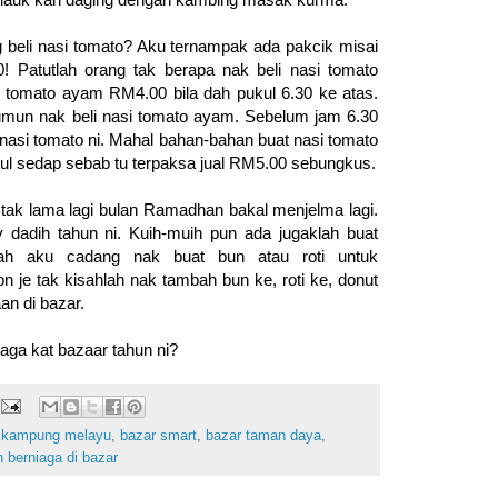
 beli nasi tomato? Aku ternampak ada pakcik misai
0! Patutlah orang tak berapa nak beli nasi tomato
i tomato ayam RM4.00 bila dah pukul 6.30 ke atas.
umun nak beli nasi tomato ayam. Sebelum jam 6.30
 nasi tomato ni. Mahal bahan-bahan buat nasi tomato
etul sedap sebab tu terpaksa jual RM5.00 sebungkus.
tak lama lagi bulan Ramadhan bakal menjelma lagi.
 dadih tahun ni. Kuih-muih pun ada jugaklah buat
ah aku cadang nak buat bun atau roti untuk
je tak kisahlah nak tambah bun ke, roti ke, donut
an di bazar.
ga kat bazaar tahun ni?
 kampung melayu
,
bazar smart
,
bazar taman daya
,
 berniaga di bazar