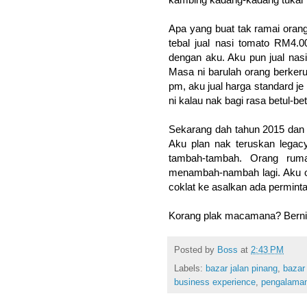
Apa yang buat tak ramai orang
tebal jual nasi tomato RM4.0
dengan aku. Aku pun jual nas
Masa ni barulah orang berker
pm, aku jual harga standard je
ni kalau nak bagi rasa betul-b
Sekarang dah tahun 2015 dan 
Aku plan nak teruskan legacy
tambah-tambah. Orang rum
menambah-nambah lagi. Aku on 
coklat ke asalkan ada perminta
Korang plak macamana? Bernia
Posted by
Boss
at
2:43 PM
Labels:
bazar jalan pinang
,
bazar
business experience
,
pengalaman