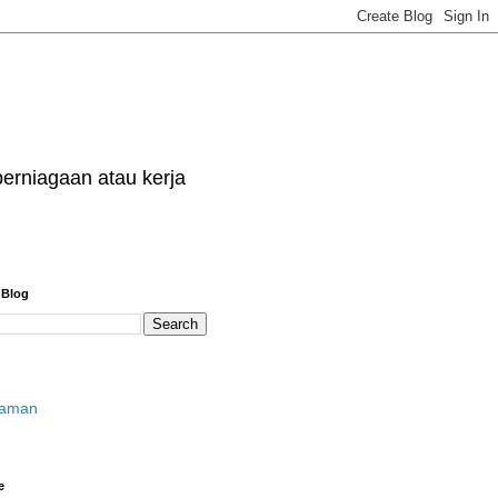
erniagaan atau kerja
 Blog
laman
e