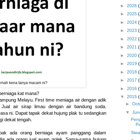
►
2026
►
2025
►
2024
(
►
2023
►
2022
►
2021
►
2020
►
2019
►
2018
►
2017
rnah kena tanya macam ni?
►
2016
(
berniaga kat mana?
▼
2015
ampung Melayu. First time meniaga air dengan adik
►
Oct
ual air sirap limau dengan air bandung soda.
▼
Ju
sa ni. Dapat tapak dekat hujung plak tu sedangkan
Peng
gi dekat tengah.
Pa
Stea
tapak ada orang berniaga ayam panggang dalam
ia ada orang jual ayam golek. Sama-sama hujung