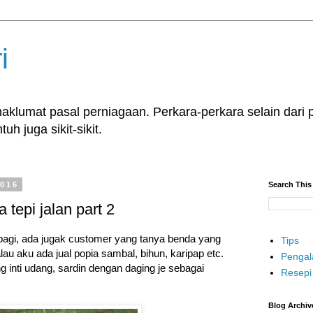
i
klumat pasal perniagaan. Perkara-perkara selain dari p
uh juga sikit-sikit.
2016
Search This
tepi jalan part 2
-pagi, ada jugak customer yang tanya benda yang
Tips
lau aku ada jual popia sambal, bihun, karipap etc.
Penga
 inti udang, sardin dengan daging je sebagai
Resepi
Blog Archiv