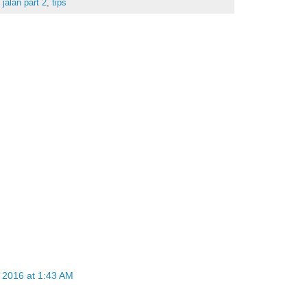
jalan part 2
,
tips
 2016 at 1:43 AM