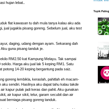
si hujan lebat..
Topik Palin
uduk flat kawasan tu dah mula tanya kalau aku ada
i, jual jugakla pisang goreng. Sebelum jual, aku test
i sayur, daging, udang dengan ayam. Sekarang dah
 Aku guna pisang tanduk je.
sekilo RM2.50 kat Kampung Melayu. Tak sampai
 sekilo. Harga aku jual lak 5 keping RM1. Satu
at potong 14-20 keping bergantung pada saiz.
ng goreng lembikla, keraslah, pahitlah eh macam-
aku sendiri. Hasilnya aku dapat tahu kalau takde
ih air kapur pulak jadi keras dan pahit. Aku gunakan
t, air kapur sikit, telur, garam secubit dan air
buat berniaga pisang goreng tanduk.