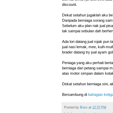
discount.
Dekat setahun jugaklah aku be
Daripada berniaga sorang samp
Sebelum aku plan nak jual pisa
tak sampai sebulan dah berhent
Ada lori datang jual rojak pun 
jual nasi lemak, mee, kuih-mui
brader datang try jual ayam go
Peniaga yang aku perhati berta
berniaga dari petang sampai m
atas motor simpan dalam kotak
Dekat setahun berniaga sini, a
Bersambung di
bahagian ketig
Posted by
Boss
at
12:37 PM