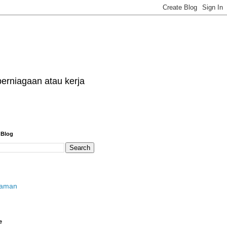
erniagaan atau kerja
 Blog
laman
e