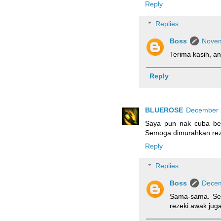
Reply
Replies
Boss
Novem
Terima kasih, an
Reply
BLUEROSE
December 2
Saya pun nak cuba ber
Semoga dimurahkan reze
Reply
Replies
Boss
Decem
Sama-sama. Sem
rezeki awak juga