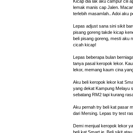
Kicap dia lak aku campur cili 
lemak manis cap Jalen. Macam 
terlebih masamlah.. Adoi aku 
Lepas adjust sana sini sikit ba
pisang goreng takde kicap ken
beli pisang goreng, mesti aku
cicah kicap!
Lepas beberapa bulan berniaga
tanya pasal keropok lekor. Kaum
lekor, memang kaum cina yang
Aku beli keropok lekor kat Sma
yang dekat Kampung Melayu s
sebatang RM2 tapi kurang rasa
Aku pernah try beli kat pasar 
dari Mersing. Lepas try test ra
Demi menjual keropok lekor ya
beli kat Smart je. Beli sikit a