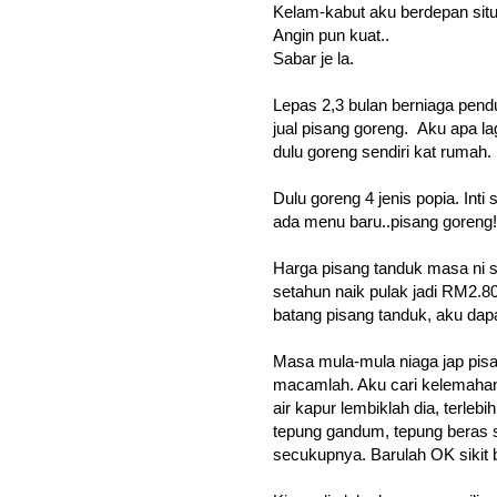
Kelam-kabut aku berdepan situa
Angin pun kuat..
Sabar je la.
Lepas 2,3 bulan berniaga pend
jual pisang goreng. Aku apa lag
dulu goreng sendiri kat rumah.
Dulu goreng 4 jenis popia. Int
ada menu baru..pisang goreng!
Harga pisang tanduk masa ni 
setahun naik pulak jadi RM2.80
batang pisang tanduk, aku dap
Masa mula-mula niaga jap pisa
macamlah. Aku cari kelemahan 
air kapur lembiklah dia, terleb
tepung gandum, tepung beras siki
secukupnya. Barulah OK sikit 