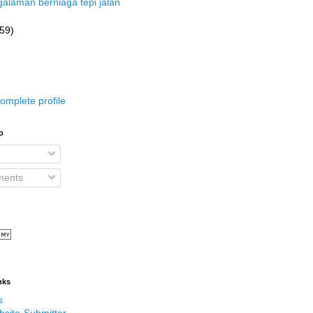
alaman berniaga tepi jalan
(59)
omplete profile
o
ents
nks
s
bsite-Submitter