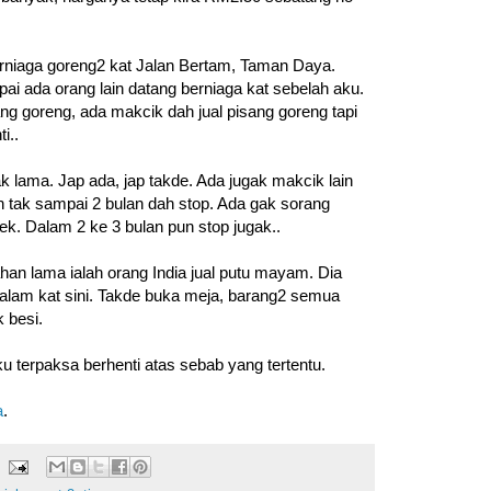
rniaga goreng2 kat Jalan Bertam, Taman Daya.
ai ada orang lain datang berniaga kat sebelah aku.
ng goreng, ada makcik dah jual pisang goreng tapi
i..
tak lama. Jap ada, jap takde. Ada jugak makcik lain
h tak sampai 2 bulan dah stop. Ada gak sorang
lek. Dalam 2 ke 3 bulan pun stop jugak..
han lama ialah orang India jual putu mayam. Dia
alam kat sini. Takde buka meja, barang2 semua
 besi.
ku terpaksa berhenti atas sebab yang tertentu.
a
.