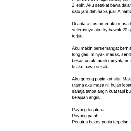
2 lebih. Aku setakat bawa dala
satu jam dah habis jual. Alhamdu
Di antara customer aku masa tu
seterusnya aku try bawak 20 g
terjual.
Aku makin bersemangat berniag
tong gas, minyak masak, senduk
bekas untuk tadah minyak, er
le aku bawa sekali..
Aku goreng popia kat situ. Mak
utama aku masa ni, hujan lebat
sahaja tanpa angin kuat tapi b
kelajuan angin...
Payung terjatuh..
Payung patah..
Penutup bekas popia terpelanti