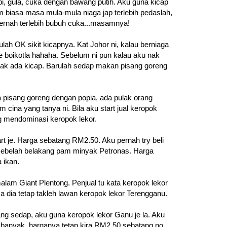
api, gula, cuka dengan bawang putih. Aku guna kicap
biasa masa mula-mula niaga jap terlebih pedaslah,
pernah terlebih bubuh cuka...masamnya!
rulah OK sikit kicapnya. Kat Johor ni, kalau berniaga
e boikotla hahaha. Sebelum ni pun kalau aku nak
 nak ada kicap. Barulah sedap makan pisang goreng
 pisang goreng dengan popia, ada pulak orang
 cina yang tanya ni. Bila aku start jual keropok
 mendominasi keropok lekor.
rt je. Harga sebatang RM2.50. Aku pernah try beli
ebelah belakang pam minyak Petronas. Harga
 ikan.
malam Giant Plentong. Penjual tu kata keropok lekor
sa dia tetap takleh lawan keropok lekor Terengganu.
ng sedap, aku guna keropok lekor Ganu je la. Aku
tau banyak, harganya tetap kira RM2.50 sebatang no