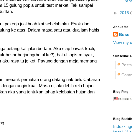
Peng
m 15 gulung popia untuk test market. Tak sampai
lillah.
►
2015
, pekerja jual buah kat sebelah aku. Esok dan
About Me
ulung ke atas. Dalam masa satu atau dua jam habis
Boss
View my c
a petang kat jalan bertam. Aku siap bawak kuali,
 besar berjaring(betul ke?), bakul tapis minyak,
Subscribe T
m aku rasa tu je kot. Payung dengan meja memang
Posts
Comm
in menarik perhatian orang datang nak beli. Cabaran
 dengan angin kuat. Masa ni, aku lebih rela hujan
ukan aku yang tentukan tahap kelebatan hujan dan
Blog Ping
Blog Backli
ng..
Indexking
Imtalk We