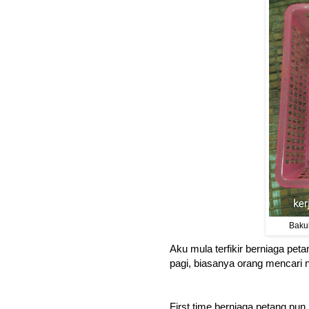
Bakul
Aku mula terfikir berniaga pet
pagi, biasanya orang mencari 
First time berniaga petang pun