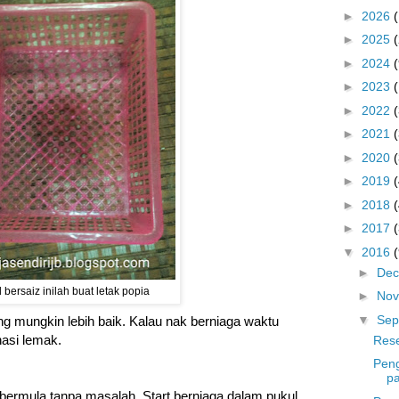
►
2026
►
2025
►
2024
(
►
2023
►
2022
►
2021
►
2020
►
2019
►
2018
►
2017
▼
2016
(
►
De
 bersaiz inilah buat letak popia
►
No
▼
Sep
ang mungkin lebih baik. Kalau nak berniaga waktu
nasi lemak.
Rese
Peng
pa
 bermula tanpa masalah. Start berniaga dalam pukul