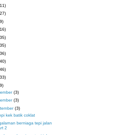
(11)
(27)
9)
(16)
(35)
(35)
(36)
(40)
(46)
(33)
9)
cember
(3)
vember
(3)
tember
(3)
pi kek batik coklat
alaman berniaga tepi jalan
rt 2