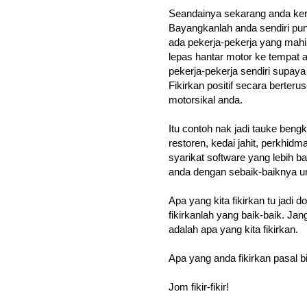
Seandainya sekarang anda kerj
Bayangkanlah anda sendiri pun 
ada pekerja-pekerja yang mahi
lepas hantar motor ke tempat a
pekerja-pekerja sendiri supay
Fikirkan positif secara berter
motorsikal anda.
Itu contoh nak jadi tauke bengk
restoren, kedai jahit, perkhidm
syarikat software yang lebih 
anda dengan sebaik-baiknya un
A
pa yang kita fikirkan tu jadi 
fikirkanlah yang baik-baik. Jang
adalah apa yang kita fikirkan.
Apa yang anda fikirkan pasal 
Jom fikir-fikir!