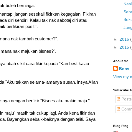
Nas
k boleh berniaga."
Saba
ntap, jangan sesekali fikirkan kegagalan. Fikiran
Beke
da diri sendiri. Kalau tak nak sabotaj diri atau
k berfikiran positif.
Jang
m mana nak tambah customer?".
►
2016
(
►
2015
m mana nak majukan bisnes?".
About Me
ya ubah sikit cara fikir kepada "Kan best kalau
Boss
View my c
da "Aku takkan selama-lamanya susah, insya Allah
Subscribe T
Posts
saya dengan berfikir "Bisnes aku makin maju."
Comm
n maju" masih tak cukup lagi. A
nda kena fikir dan
a. Bayangkan sebaik-baiknya dengan teliti. Saya
Blog Ping