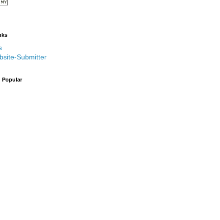
nks
s
bsite-Submitter
g Popular