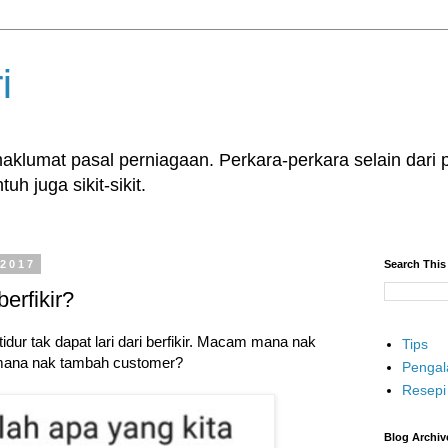
i
klumat pasal perniagaan. Perkara-perkara selain dari p
uh juga sikit-sikit.
 2017
Search This
erfikir?
ur tak dapat lari dari berfikir. Macam mana nak
Tips
 mana nak tambah customer?
Penga
Resepi
Blog Archiv