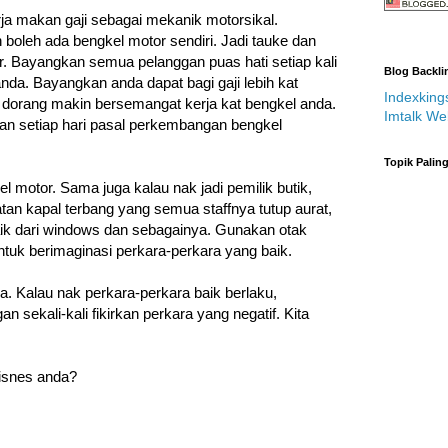
a makan gaji sebagai mekanik motorsikal.
boleh ada bengkel motor sendiri. Jadi tauke dan
r. Bayangkan semua pelanggan puas hati setiap kali
Blog Backli
nda. Bayangkan anda dapat bagi gaji lebih kat
Indexking
a dorang makin bersemangat kerja kat bengkel anda.
Imtalk We
usan setiap hari pasal perkembangan bengkel
Topik Palin
el motor. Sama juga kalau nak jadi pemilik butik,
atan kapal terbang yang semua staffnya tutup aurat,
baik dari windows dan sebagainya. Gunakan otak
tuk berimaginasi perkara-perkara yang baik.
doa. Kalau nak perkara-perkara baik berlaku,
an sekali-kali fikirkan perkara yang negatif.
Kita
bisnes anda?