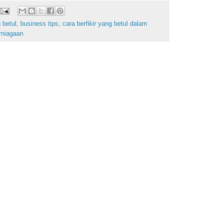
 betul
,
business tips
,
cara berfikir yang betul dalam
erniagaan