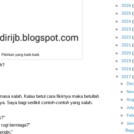
►
2026
►
2025
►
2024
(
►
2023
►
2022
►
2021
►
2020
Fikirkan yang baik-baik.
►
2019
ah?
►
2018
▼
2017
►
De
►
No
masa salah. Kalau betul cara fikirnya maka betullah
►
Aug
ya. Saya bagi sedikit contoh-contoh yang salah.
►
Jul
►
Feb
s?"
▼
Jan
rugi berniaga?"
Baga
ndiri."