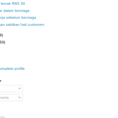
i lemak RM1.50
r dalam berniaga
rja sebelum berniaga
an sakitkan hati customerr
9)
(59)
omplete profile
o
ents