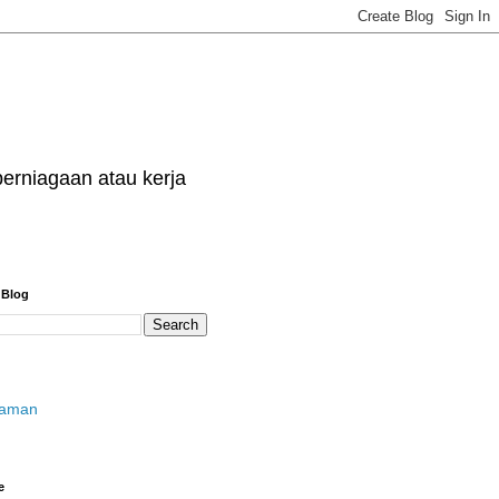
erniagaan atau kerja
 Blog
laman
e