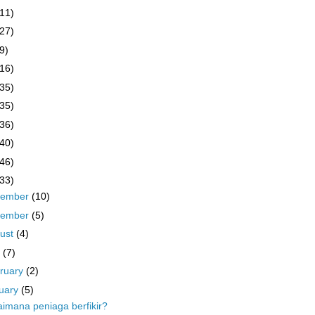
(11)
(27)
9)
(16)
(35)
(35)
(36)
(40)
(46)
(33)
cember
(10)
vember
(5)
ust
(4)
y
(7)
ruary
(2)
uary
(5)
imana peniaga berfikir?