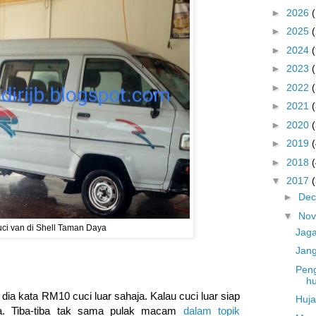
►
2026
►
2025
►
2024
(
►
2023
►
2022
►
2021
►
2020
►
2019
►
2018
▼
2017
►
De
▼
No
ci van di Shell Taman Daya
Jaga
Jang
Pen
hu
 dia kata RM10 cuci luar sahaja. Kalau cuci luar siap
Huja
. Tiba-tiba tak sama pulak macam
dalam topik