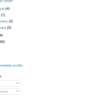
h rezeki
ust
(4)
y
(7)
ruary
(2)
uary
(5)
9)
(59)
omplete profile
o
ents