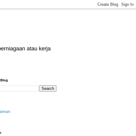
erniagaan atau kerja
 Blog
laman
e