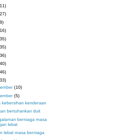
(11)
(27)
9)
(16)
(35)
(35)
(36)
(40)
(46)
(33)
cember
(10)
vember
(5)
 kebersihan kenderaan
an bertuhankan duit
galaman berniaga masa
jan lebat
n lebat masa berniaga