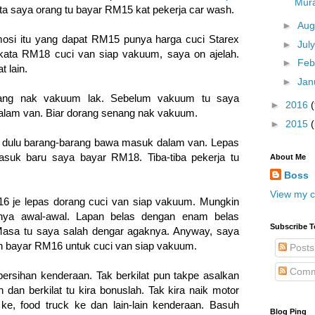
Mura
a saya orang tu bayar RM15 kat pekerja car wash.
►
Aug
osi itu yang dapat RM15 punya harga cuci Starex
►
Jul
 kata RM18 cuci van siap vakuum, saya on ajelah.
►
Feb
 lain.
►
Jan
rang nak vakuum lak. Sebelum vakuum tu saya
►
2016
(
dalam van. Biar dorang senang nak vakuum.
►
2015
t dulu barang-barang bawa masuk dalam van. Lepas
suk baru saya bayar RM18. Tiba-tiba pekerja tu
About Me
Boss
View my c
 je lepas dorang cuci van siap vakuum. Mungkin
nya awal-awal. Lapan belas dengan enam belas
Subscribe T
sa tu saya salah dengar agaknya. Anyway, saya
n bayar RM16 untuk cuci van siap vakuum.
Posts
Comm
ersihan kenderaan. Tak berkilat pun takpe asalkan
 dan berkilat tu kira bonuslah. Tak kira naik motor
 ke, food truck ke dan lain-lain kenderaan. Basuh
Blog Ping