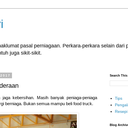
i
klumat pasal perniagaan. Perkara-perkara selain dari p
uh juga sikit-sikit.
 2017
Search This
nderaan
 jaga kebersihan. Masih banyak peniaga-peniaga
Tips
gi berniaga. Bukan semua mampu beli food truck.
Penga
Resepi
Blog Archiv