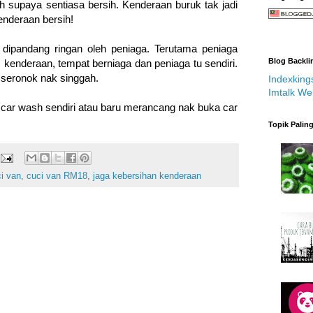
sh supaya sentiasa bersih. Kenderaan buruk tak jadi
enderaan bersih!
 dipandang ringan oleh peniaga. Terutama peniaga
Blog Backli
kenderaan, tempat berniaga dan peniaga tu sendiri.
 seronok nak singgah.
Indexking
Imtalk We
ar wash sendiri atau baru merancang nak buka car
Topik Palin
i van
,
cuci van RM18
,
jaga kebersihan kenderaan