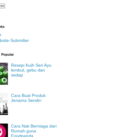
nks
s
bsite-Submitter
g Popular
Resepi Kuih Seri Ayu
lembut, gebu dan
sedap
Cara Buat Produk
Jenama Sendiri
Cara Nak Berniaga dari
Rumah guna
Foodpanda