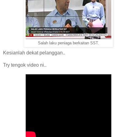
Salah laku peniaga berkaitan SST.
Kesianlah dekat pelanggan..
Try tengok video ni..