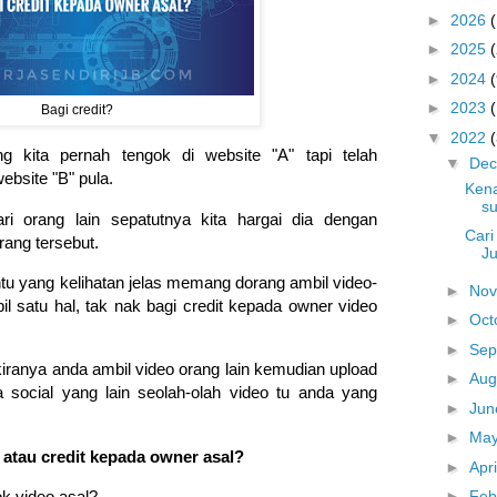
►
2026
►
2025
►
2024
(
►
2023
Bagi credit?
▼
2022
g kita pernah tengok di website "A" tapi telah
▼
De
website "B" pula.
Kena
s
ari orang lain sepatutnya kita hargai dia dengan
Cari
rang tersebut.
J
ntu yang kelihatan jelas memang dorang ambil video-
►
No
il satu hal, tak nak bagi credit kepada owner video
►
Oct
►
Sep
kiranya anda ambil video orang lain kemudian upload
►
Aug
a social yang lain seolah-olah video tu anda yang
►
Ju
►
Ma
 atau credit kepada owner asal?
►
Apr
►
Feb
ok video asal?