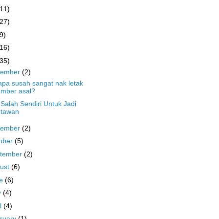
(11)
(27)
9)
(16)
(35)
cember
(2)
pa susah sangat nak letak
umber asal?
 Salah Sendiri Untuk Jadi
utawan
vember
(2)
ober
(5)
tember
(2)
ust
(6)
ne
(6)
y
(4)
il
(4)
ruary
(1)