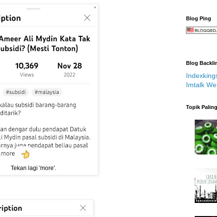
Blog Ping
Blog Backli
Indexking
Imtalk We
Topik Palin
Tekan lagi 'more'.