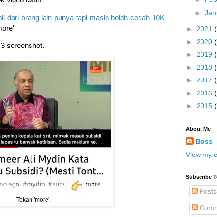
►
Jan
il dari orang lain punya tapi masih boleh cecah 10K
ore'.
►
2021
►
2020
 3 screenshot.
►
2019
►
2018
►
2017
►
2016
(
►
2015
About Me
Boss
View my c
Subscribe T
Posts
Tekan 'more'.
Comm