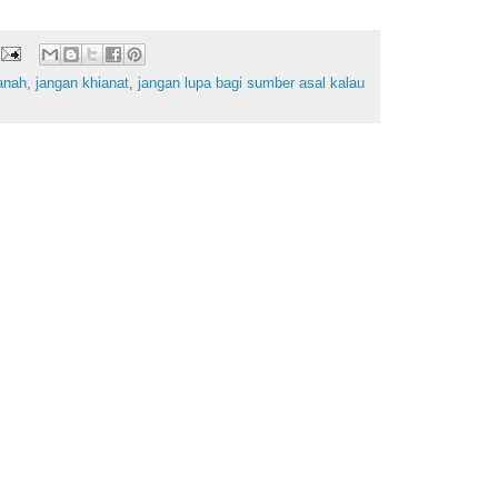
anah
,
jangan khianat
,
jangan lupa bagi sumber asal kalau