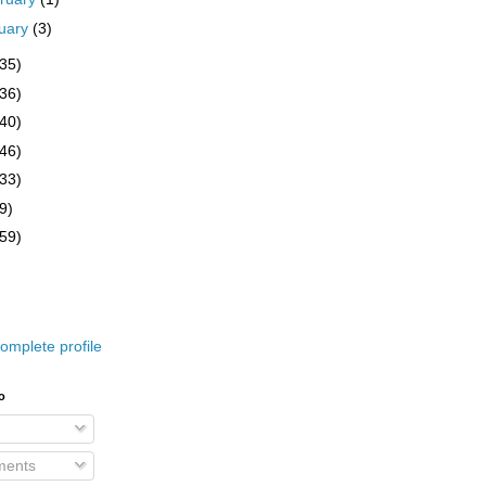
uary
(3)
(35)
(36)
(40)
(46)
(33)
9)
(59)
omplete profile
o
ents