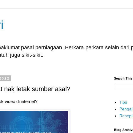
i
klumat pasal perniagaan. Perkara-perkara selain dari p
uh juga sikit-sikit.
2022
Search This
 nak letak sumber asal?
k video di internet?
Tips
Penga
Resepi
Blog Archiv