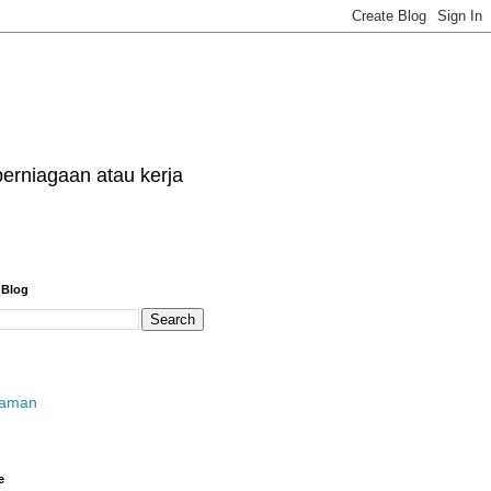
erniagaan atau kerja
 Blog
laman
e