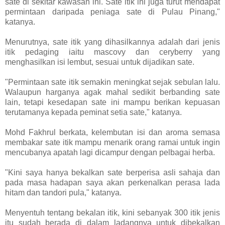
sate di sekitar kawasan ini. Sate itik ini juga turut mendapat
permintaan daripada peniaga sate di Pulau Pinang,"
katanya.
Menurutnya, sate itik yang dihasilkannya adalah dari jenis
itik pedaging iaitu mascovy dan ceryberry yang
menghasilkan isi lembut, sesuai untuk dijadikan sate.
"Permintaan sate itik semakin meningkat sejak sebulan lalu.
Walaupun harganya agak mahal sedikit berbanding sate
lain, tetapi kesedapan sate ini mampu berikan kepuasan
terutamanya kepada peminat setia sate," katanya.
Mohd Fakhrul berkata, kelembutan isi dan aroma semasa
membakar sate itik mampu menarik orang ramai untuk ingin
mencubanya apatah lagi dicampur dengan pelbagai herba.
"Kini saya hanya bekalkan sate berperisa asli sahaja dan
pada masa hadapan saya akan perkenalkan perasa lada
hitam dan tandori pula," katanya.
Menyentuh tentang bekalan itik, kini sebanyak 300 itik jenis
itu sudah berada di dalam ladangnya untuk dibekalkan