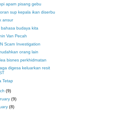
pi apam pisang gebu
oran sup kepala ikan diserbu
k ansur
 bahasa budaya kita
min Van Pecah
 Scam Investigation
udahkan orang lain
dea bisnes perkhidmatan
aga digesa keluarkan resit
ST
a Tetap
rch
(9)
ruary
(9)
uary
(8)