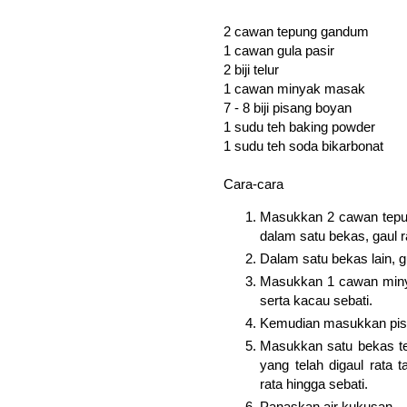
2 cawan tepung gandum
1 cawan gula pasir
2 biji telur
kerjasendirijb.blogs
1 cawan minyak masak
7 - 8 biji pisang boyan
1 sudu teh baking powder
1 sudu teh soda bikarbonat
Cara-cara
Masukkan 2 cawan tepu
dalam satu bekas, gaul r
Dalam satu bekas lain, g
Masukkan 1 cawan minya
serta kacau sebati.
Kemudian masukkan pisan
Masukkan satu bekas t
yang telah digaul rata
rata hingga sebati.
Panaskan air kukusan.
k