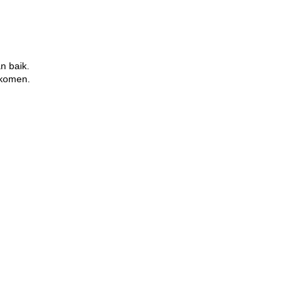
n baik.
 komen.