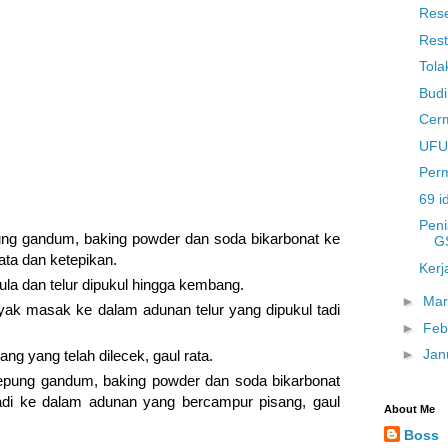
Rese
Rest
Tola
pot.com
Budi
Cer
UFUN
Perm
69 i
Peni
ng gandum, baking powder dan soda bikarbonat ke
G
ata dan ketepikan.
Kerj
ula dan telur dipukul hingga kembang.
►
Ma
k masak ke dalam adunan telur yang dipukul tadi
►
Feb
►
Jan
g yang telah dilecek, gaul rata.
epung gandum, baking powder dan soda bikarbonat
 tadi ke dalam adunan yang bercampur pisang, gaul
About Me
Boss
erjasendirijb