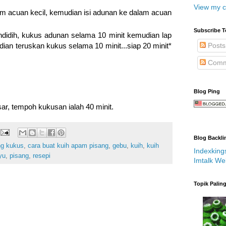
View my c
m acuan kecil, kemudian isi adunan ke dalam acuan
Subscribe T
ndidih, kukus adunan selama 10 minit kemudian lap
Posts
an teruskan kukus selama 10 minit...siap 20 minit*
Comm
Blog Ping
r, tempoh kukusan ialah 40 minit.
Blog Backli
ng kukus
,
cara buat kuih apam pisang
,
gebu
,
kuih
,
kuih
Indexking
yu
,
pisang
,
resepi
Imtalk We
Topik Palin