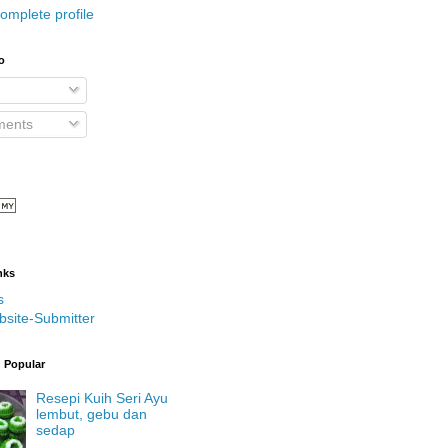
omplete profile
o
ents
nks
s
bsite-Submitter
g Popular
Resepi Kuih Seri Ayu
lembut, gebu dan
sedap