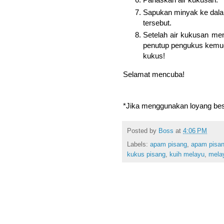
Sapukan minyak ke dala
tersebut.
Setelah air kukusan me
penutup pengukus kemudi
kukus!
Selamat mencuba!
*Jika menggunakan loyang besa
Posted by
Boss
at
4:06 PM
Labels:
apam pisang
,
apam pisa
kukus pisang
,
kuih melayu
,
mela