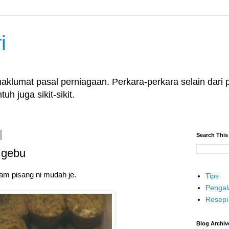
i
klumat pasal perniagaan. Perkara-perkara selain dari p
uh juga sikit-sikit.
Search This
 gebu
am pisang ni mudah je.
Tips
Penga
Resepi
Blog Archiv