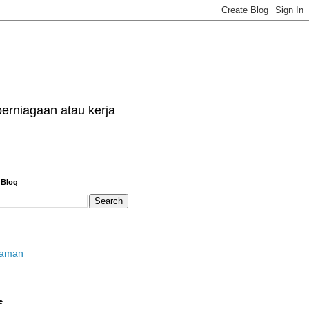
erniagaan atau kerja
 Blog
laman
e