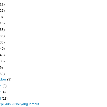
(11)
(27)
9)
(16)
(35)
(35)
(36)
(40)
(46)
(33)
9)
(59)
ober
(9)
ne
(9)
y
(4)
il
(11)
pi kuih kusoi yang lembut