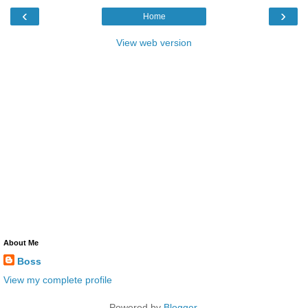
‹
›
Home
View web version
About Me
Boss
View my complete profile
Powered by
Blogger
.