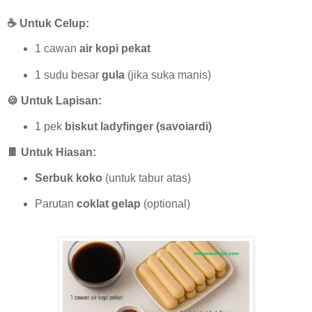
☕ Untuk Celup:
1 cawan
air kopi pekat
1 sudu besar
gula
(jika suka manis)
🍪 Untuk Lapisan:
1 pek
biskut ladyfinger (savoiardi)
🍫 Untuk Hiasan:
Serbuk koko
(untuk tabur atas)
Parutan
coklat gelap
(optional)