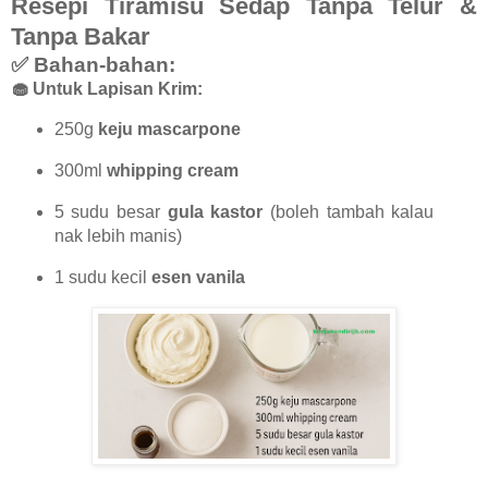
Resepi Tiramisu Sedap Tanpa Telur &
Tanpa Bakar
✅ Bahan-bahan:
🧁 Untuk Lapisan Krim:
250g
keju mascarpone
300ml
whipping cream
5 sudu besar
gula kastor
(boleh tambah kalau
nak lebih manis)
1 sudu kecil
esen vanila