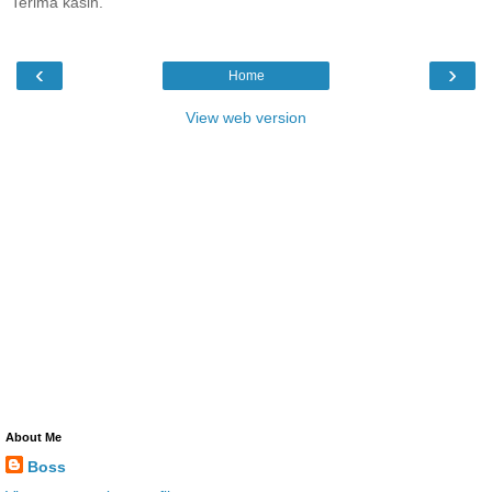
Terima kasih.
‹
›
Home
View web version
About Me
Boss